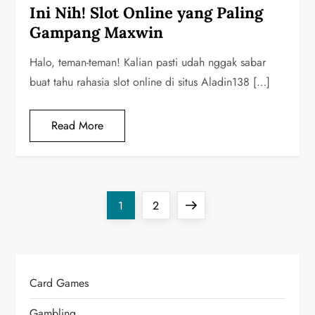
Ini Nih! Slot Online yang Paling
Gampang Maxwin
Halo, teman-teman! Kalian pasti udah nggak sabar
buat tahu rahasia slot online di situs Aladin138 […]
Read More
P
Page
Page
Next
1
2
o
page
s
Card Games
t
Gambling