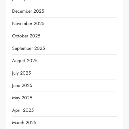
n
December 2025
November 2025
October 2025
September 2025
August 2025
July 2025
June 2025
May 2025
April 2025
March 2025