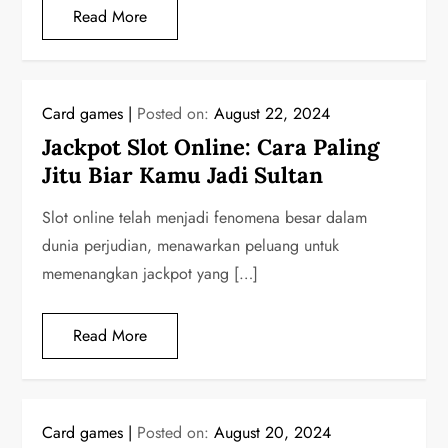
Read More
Card games
Posted on:
August 22, 2024
Jackpot Slot Online: Cara Paling
Jitu Biar Kamu Jadi Sultan
Slot online telah menjadi fenomena besar dalam
dunia perjudian, menawarkan peluang untuk
memenangkan jackpot yang […]
Read More
Card games
Posted on:
August 20, 2024