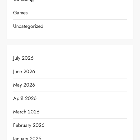
s
Games
p
Uncategorized
a
g
July 2026
i
June 2026
n
May 2026
a
April 2026
t
March 2026
i
February 2026
o
January 2026