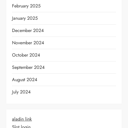
February 2025
January 2025
December 2024
November 2024
October 2024
September 2024
August 2024
July 2024
aladin link
Slot login