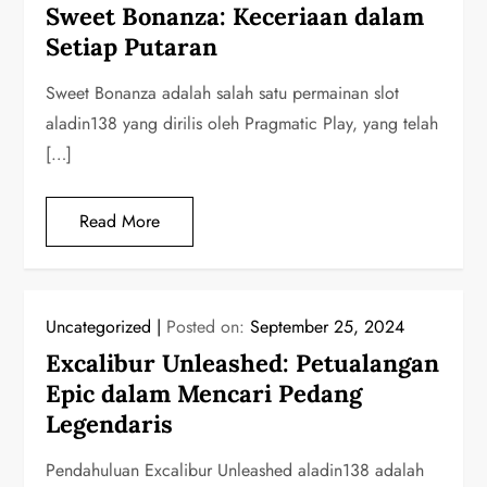
Sweet Bonanza: Keceriaan dalam
Setiap Putaran
Sweet Bonanza adalah salah satu permainan slot
aladin138 yang dirilis oleh Pragmatic Play, yang telah
[…]
Read More
Uncategorized
Posted on:
September 25, 2024
Excalibur Unleashed: Petualangan
Epic dalam Mencari Pedang
Legendaris
Pendahuluan Excalibur Unleashed aladin138 adalah