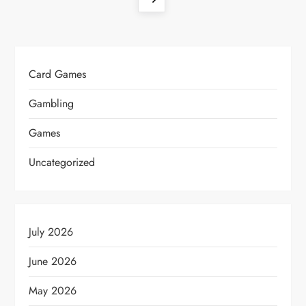
o
s
page
t
Card Games
s
Gambling
p
Games
a
Uncategorized
g
i
July 2026
n
June 2026
a
May 2026
t