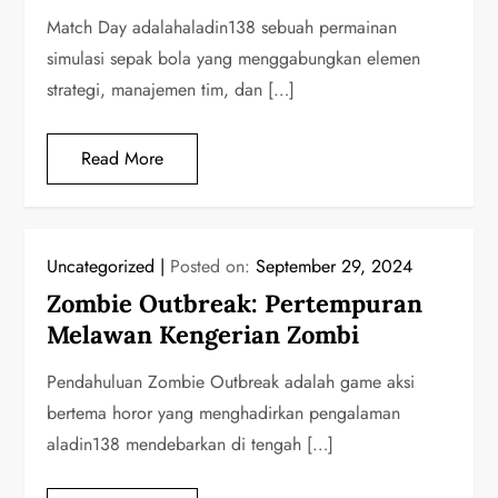
Match Day adalahaladin138 sebuah permainan
simulasi sepak bola yang menggabungkan elemen
strategi, manajemen tim, dan […]
Read More
Uncategorized
Posted on:
September 29, 2024
Zombie Outbreak: Pertempuran
Melawan Kengerian Zombi
Pendahuluan Zombie Outbreak adalah game aksi
bertema horor yang menghadirkan pengalaman
aladin138 mendebarkan di tengah […]