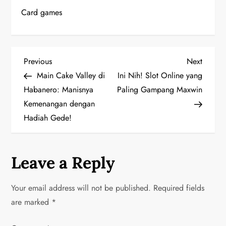
Card games
P
Previous
Next
Previous
Next
Post
Post
Main Cake Valley di
Ini Nih! Slot Online yang
o
Habanero: Manisnya
Paling Gampang Maxwin
Kemenangan dengan
s
Hadiah Gede!
t
n
Leave a Reply
a
Your email address will not be published.
Required fields
v
are marked
*
i