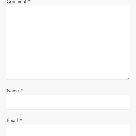
Comment
*
g
a
t
i
o
n
Name
*
Email
*