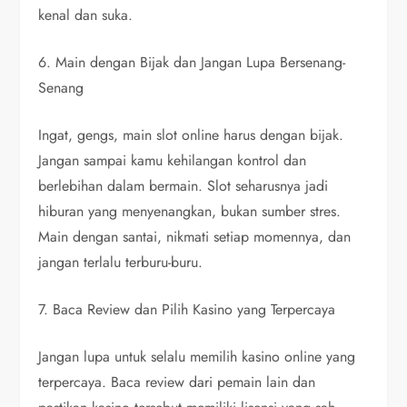
kenal dan suka.
6. Main dengan Bijak dan Jangan Lupa Bersenang-
Senang
Ingat, gengs, main slot online harus dengan bijak.
Jangan sampai kamu kehilangan kontrol dan
berlebihan dalam bermain. Slot seharusnya jadi
hiburan yang menyenangkan, bukan sumber stres.
Main dengan santai, nikmati setiap momennya, dan
jangan terlalu terburu-buru.
7. Baca Review dan Pilih Kasino yang Terpercaya
Jangan lupa untuk selalu memilih kasino online yang
terpercaya. Baca review dari pemain lain dan