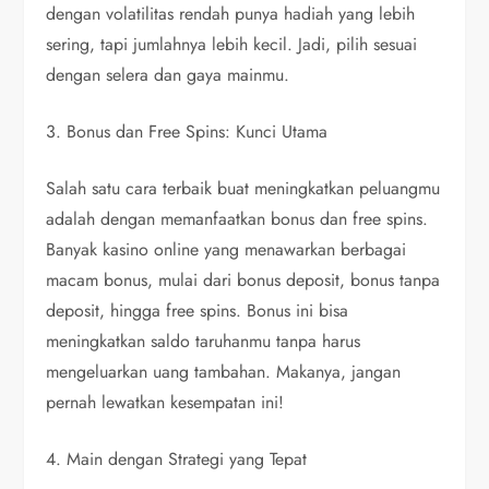
dengan volatilitas rendah punya hadiah yang lebih
sering, tapi jumlahnya lebih kecil. Jadi, pilih sesuai
dengan selera dan gaya mainmu.
3. Bonus dan Free Spins: Kunci Utama
Salah satu cara terbaik buat meningkatkan peluangmu
adalah dengan memanfaatkan bonus dan free spins.
Banyak kasino online yang menawarkan berbagai
macam bonus, mulai dari bonus deposit, bonus tanpa
deposit, hingga free spins. Bonus ini bisa
meningkatkan saldo taruhanmu tanpa harus
mengeluarkan uang tambahan. Makanya, jangan
pernah lewatkan kesempatan ini!
4. Main dengan Strategi yang Tepat