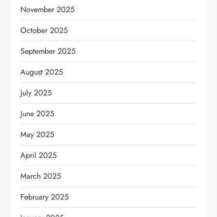
November 2025
October 2025
September 2025
August 2025
July 2025
June 2025
May 2025
April 2025
March 2025
February 2025