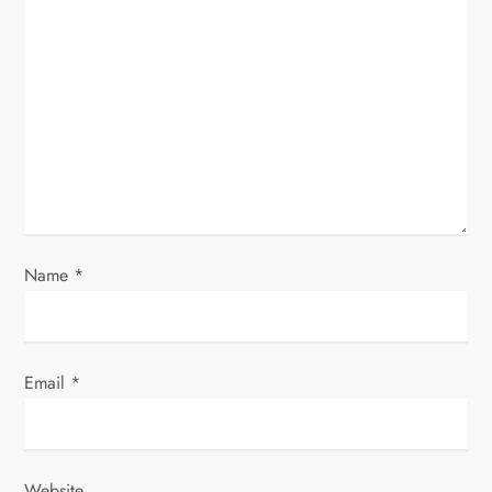
a
t
i
o
n
Name
*
Email
*
Website