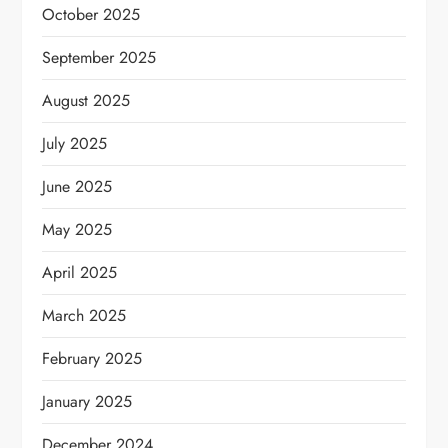
October 2025
September 2025
August 2025
July 2025
June 2025
May 2025
April 2025
March 2025
February 2025
January 2025
December 2024