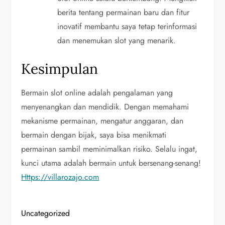
berita tentang permainan baru dan fitur
inovatif membantu saya tetap terinformasi
dan menemukan slot yang menarik.
Kesimpulan
Bermain slot online adalah pengalaman yang
menyenangkan dan mendidik. Dengan memahami
mekanisme permainan, mengatur anggaran, dan
bermain dengan bijak, saya bisa menikmati
permainan sambil meminimalkan risiko. Selalu ingat,
kunci utama adalah bermain untuk bersenang-senang!
Https://villarozajo.com
Uncategorized