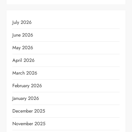
July 2026
June 2026
May 2026
April 2026
March 2026
February 2026
January 2026
December 2025
November 2025