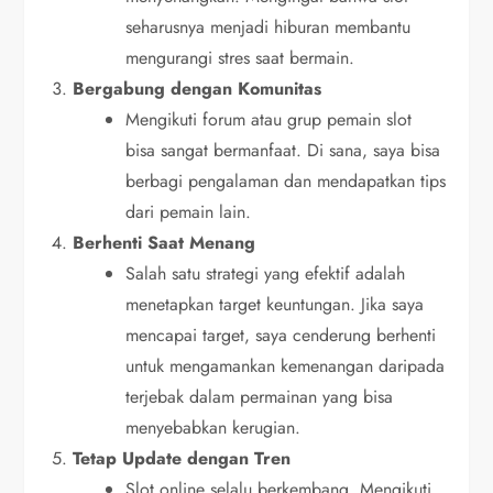
seharusnya menjadi hiburan membantu
mengurangi stres saat bermain.
Bergabung dengan Komunitas
Mengikuti forum atau grup pemain slot
bisa sangat bermanfaat. Di sana, saya bisa
berbagi pengalaman dan mendapatkan tips
dari pemain lain.
Berhenti Saat Menang
Salah satu strategi yang efektif adalah
menetapkan target keuntungan. Jika saya
mencapai target, saya cenderung berhenti
untuk mengamankan kemenangan daripada
terjebak dalam permainan yang bisa
menyebabkan kerugian.
Tetap Update dengan Tren
Slot online selalu berkembang. Mengikuti