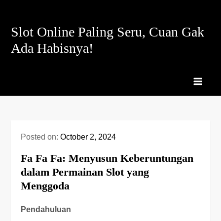
Skip
to
Slot Online Paling Seru, Cuan Gak
content
Ada Habisnya!
Posted on:
October 2, 2024
Fa Fa Fa: Menyusun Keberuntungan
dalam Permainan Slot yang
Menggoda
Pendahuluan