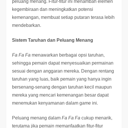
peluang menang. Fitur-fitur ini menambah elemen
kegembiraan dan meningkatkan potensi
kemenangan, membuat setiap putaran terasa lebih
mendebarkan.
Sistem Taruhan dan Peluang Menang
Fa Fa Fa
menawarkan berbagai opsi taruhan,
sehingga pemain dapat menyesuaikan permainan
sesuai dengan anggaran mereka. Dengan rentang
taruhan yang luas, baik pemain yang hanya ingin
bersenang-senang dengan taruhan kecil maupun
mereka yang mencari kemenangan besar dapat
menemukan kenyamanan dalam game ini.
Peluang menang dalam
Fa Fa Fa
cukup menarik,
terutama jika pemain memanfaatkan fitur-fitur