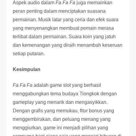
Aspek audio dalam
Fa Fa Fa
juga memainkan
peran penting dalam menciptakan suasana
permainan. Musik latar yang ceria dan efek suara
yang menyenangkan membuat pemain merasa
terlibat dalam permainan. Suara koin yang jatuh
dan kemenangan yang diraih menambah keseruan
setiap putaran.
Kesimpulan
Fa Fa Fa
adalah game slot yang berhasil
menggabungkan tema budaya Tiongkok dengan
gameplay yang menarik dan mengasyikkan.
Dengan grafis yang memukau, fitur bonus yang
menggembirakan, dan peluang menang yang
menggiurkan, game ini menjadi pilihan yang