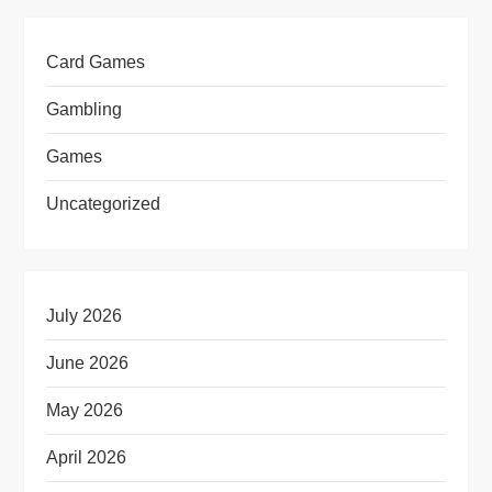
Card Games
Gambling
Games
Uncategorized
July 2026
June 2026
May 2026
April 2026