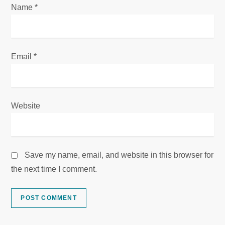
Name
*
Email
*
Website
Save my name, email, and website in this browser for
the next time I comment.