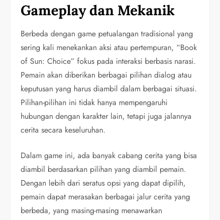
Gameplay dan Mekanik
Berbeda dengan game petualangan tradisional yang
sering kali menekankan aksi atau pertempuran, “Book
of Sun: Choice” fokus pada interaksi berbasis narasi.
Pemain akan diberikan berbagai pilihan dialog atau
keputusan yang harus diambil dalam berbagai situasi.
Pilihan-pilihan ini tidak hanya mempengaruhi
hubungan dengan karakter lain, tetapi juga jalannya
cerita secara keseluruhan.
Dalam game ini, ada banyak cabang cerita yang bisa
diambil berdasarkan pilihan yang diambil pemain.
Dengan lebih dari seratus opsi yang dapat dipilih,
pemain dapat merasakan berbagai jalur cerita yang
berbeda, yang masing-masing menawarkan