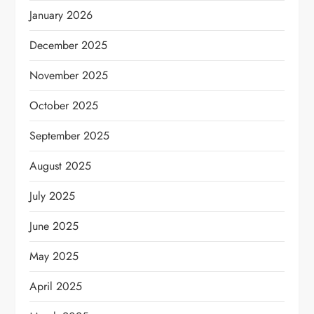
January 2026
December 2025
November 2025
October 2025
September 2025
August 2025
July 2025
June 2025
May 2025
April 2025