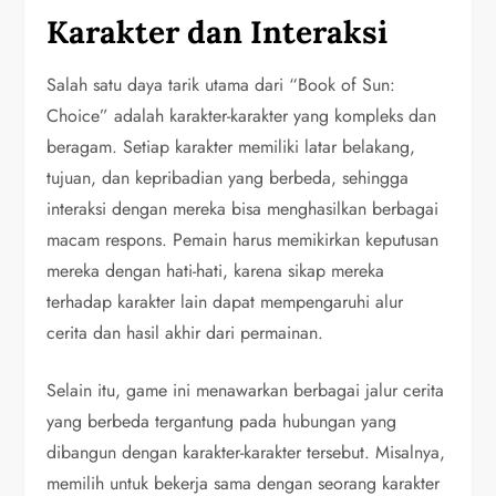
Karakter dan Interaksi
Salah satu daya tarik utama dari “Book of Sun:
Choice” adalah karakter-karakter yang kompleks dan
beragam. Setiap karakter memiliki latar belakang,
tujuan, dan kepribadian yang berbeda, sehingga
interaksi dengan mereka bisa menghasilkan berbagai
macam respons. Pemain harus memikirkan keputusan
mereka dengan hati-hati, karena sikap mereka
terhadap karakter lain dapat mempengaruhi alur
cerita dan hasil akhir dari permainan.
Selain itu, game ini menawarkan berbagai jalur cerita
yang berbeda tergantung pada hubungan yang
dibangun dengan karakter-karakter tersebut. Misalnya,
memilih untuk bekerja sama dengan seorang karakter