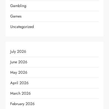
Gambling
Games
Uncategorized
July 2026
June 2026
May 2026
April 2026
March 2026
February 2026