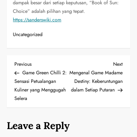
dampak besar dari setiap keputusan, “Book of Sun:
Choice” adalah pilihan yang tepat.
https://sanderswiki.com
Uncategorized
P
Previous
Next
Previous
Next
Post
Post
Game Green Chilli 2:
Mengenal Game Madame
o
Sensasi Petualangan
Destiny: Keberuntungan
Kuliner yang Menggugah
dalam Setiap Putaran
s
Selera
t
n
Leave a Reply
a