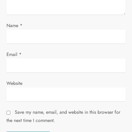
n
Name
*
Email
*
Website
Save my name, email, and website in this browser for
the next time I comment.