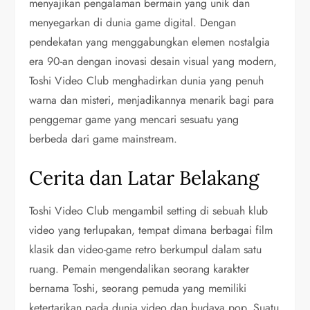
menyajikan pengalaman bermain yang unik dan
menyegarkan di dunia game digital. Dengan
pendekatan yang menggabungkan elemen nostalgia
era 90-an dengan inovasi desain visual yang modern,
Toshi Video Club menghadirkan dunia yang penuh
warna dan misteri, menjadikannya menarik bagi para
penggemar game yang mencari sesuatu yang
berbeda dari game mainstream.
Cerita dan Latar Belakang
Toshi Video Club mengambil setting di sebuah klub
video yang terlupakan, tempat dimana berbagai film
klasik dan video-game retro berkumpul dalam satu
ruang. Pemain mengendalikan seorang karakter
bernama Toshi, seorang pemuda yang memiliki
ketertarikan pada dunia video dan budaya pop. Suatu