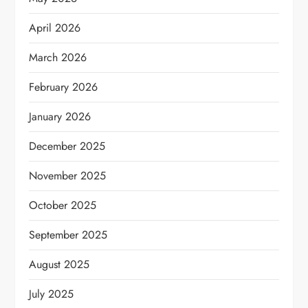
April 2026
March 2026
February 2026
January 2026
December 2025
November 2025
October 2025
September 2025
August 2025
July 2025