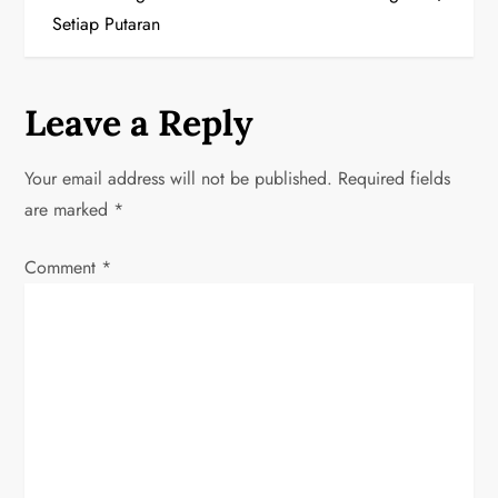
s
Setiap Putaran
t
n
Leave a Reply
a
Your email address will not be published.
Required fields
v
are marked
*
i
Comment
*
g
a
t
i
o