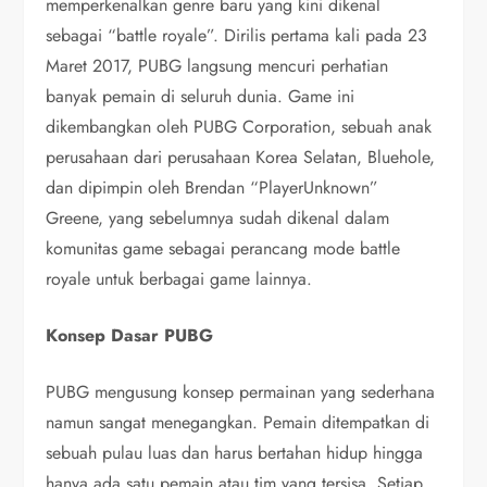
memperkenalkan genre baru yang kini dikenal
sebagai “battle royale”. Dirilis pertama kali pada 23
Maret 2017, PUBG langsung mencuri perhatian
banyak pemain di seluruh dunia. Game ini
dikembangkan oleh PUBG Corporation, sebuah anak
perusahaan dari perusahaan Korea Selatan, Bluehole,
dan dipimpin oleh Brendan “PlayerUnknown”
Greene, yang sebelumnya sudah dikenal dalam
komunitas game sebagai perancang mode battle
royale untuk berbagai game lainnya.
Konsep Dasar PUBG
PUBG mengusung konsep permainan yang sederhana
namun sangat menegangkan. Pemain ditempatkan di
sebuah pulau luas dan harus bertahan hidup hingga
hanya ada satu pemain atau tim yang tersisa. Setiap