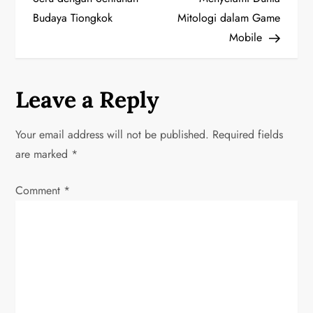
Budaya Tiongkok
Mitologi dalam Game
s
Mobile
t
n
Leave a Reply
a
Your email address will not be published.
Required fields
v
are marked
*
i
Comment
*
g
a
t
i