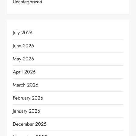
Uncategorized
July 2026
June 2026
May 2026
April 2026
March 2026
February 2026
January 2026
December 2025