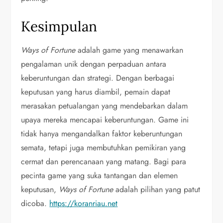
Kesimpulan
Ways of Fortune
adalah game yang menawarkan
pengalaman unik dengan perpaduan antara
keberuntungan dan strategi. Dengan berbagai
keputusan yang harus diambil, pemain dapat
merasakan petualangan yang mendebarkan dalam
upaya mereka mencapai keberuntungan. Game ini
tidak hanya mengandalkan faktor keberuntungan
semata, tetapi juga membutuhkan pemikiran yang
cermat dan perencanaan yang matang. Bagi para
pecinta game yang suka tantangan dan elemen
keputusan,
Ways of Fortune
adalah pilihan yang patut
dicoba.
https://koranriau.net