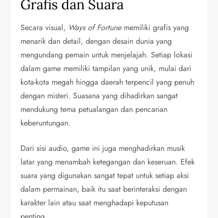
Grafis dan Suara
Secara visual,
Ways of Fortune
memiliki grafis yang
menarik dan detail, dengan desain dunia yang
mengundang pemain untuk menjelajah. Setiap lokasi
dalam game memiliki tampilan yang unik, mulai dari
kota-kota megah hingga daerah terpencil yang penuh
dengan misteri. Suasana yang dihadirkan sangat
mendukung tema petualangan dan pencarian
keberuntungan.
Dari sisi audio, game ini juga menghadirkan musik
latar yang menambah ketegangan dan keseruan. Efek
suara yang digunakan sangat tepat untuk setiap aksi
dalam permainan, baik itu saat berinteraksi dengan
karakter lain atau saat menghadapi keputusan
penting.