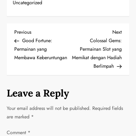
Uncategorized
P
Previous
Next
Previous
Next
Post
Post
Good Fortune:
Colossal Gems:
o
Permainan yang
Permainan Slot yang
Membawa Keberuntungan
Memikat dengan Hadiah
s
Berlimpah
t
n
Leave a Reply
a
Your email address will not be published.
Required fields
v
are marked
*
i
Comment
*