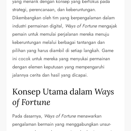
yang menarik dengan konsep yang berfokus pada
strategi, perencanaan, dan keberuntungan.
Dikembangkan oleh tim yang berpengalaman dalam
industri permainan digital,
Ways of Fortune
mengajak
pemain untuk memulai perjalanan mereka menuju
keberuntungan melalui berbagai tantangan dan
pilihan yang harus diambil di setiap langkah. Game
ini cocok untuk mereka yang menyukai permainan
dengan elemen keputusan yang mempengaruhi
jalannya cerita dan hasil yang dicapai.
Konsep Utama dalam
Ways
of Fortune
Pada dasarnya,
Ways of Fortune
menawarkan
pengalaman bermain yang menggabungkan unsur-