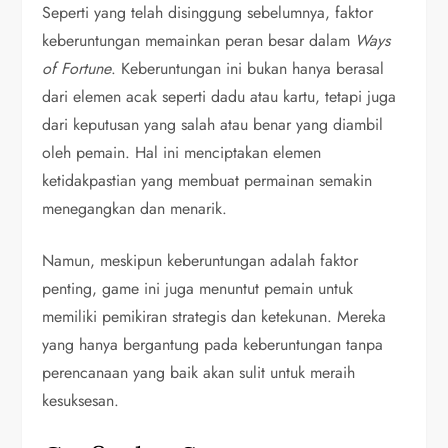
Seperti yang telah disinggung sebelumnya, faktor
keberuntungan memainkan peran besar dalam
Ways
of Fortune
. Keberuntungan ini bukan hanya berasal
dari elemen acak seperti dadu atau kartu, tetapi juga
dari keputusan yang salah atau benar yang diambil
oleh pemain. Hal ini menciptakan elemen
ketidakpastian yang membuat permainan semakin
menegangkan dan menarik.
Namun, meskipun keberuntungan adalah faktor
penting, game ini juga menuntut pemain untuk
memiliki pemikiran strategis dan ketekunan. Mereka
yang hanya bergantung pada keberuntungan tanpa
perencanaan yang baik akan sulit untuk meraih
kesuksesan.