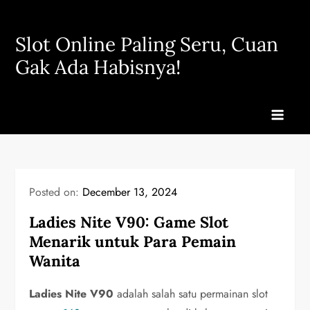
Skip
to
Slot Online Paling Seru, Cuan
content
Gak Ada Habisnya!
Posted on:
December 13, 2024
Ladies Nite V90: Game Slot
Menarik untuk Para Pemain
Wanita
Ladies Nite V90
adalah salah satu permainan slot