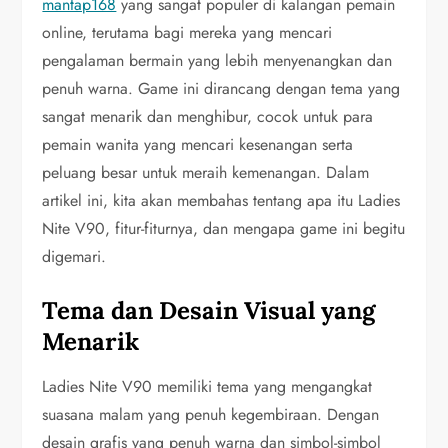
mantap168
yang sangat populer di kalangan pemain
online, terutama bagi mereka yang mencari
pengalaman bermain yang lebih menyenangkan dan
penuh warna. Game ini dirancang dengan tema yang
sangat menarik dan menghibur, cocok untuk para
pemain wanita yang mencari kesenangan serta
peluang besar untuk meraih kemenangan. Dalam
artikel ini, kita akan membahas tentang apa itu Ladies
Nite V90, fitur-fiturnya, dan mengapa game ini begitu
digemari.
Tema dan Desain Visual yang
Menarik
Ladies Nite V90 memiliki tema yang mengangkat
suasana malam yang penuh kegembiraan. Dengan
desain grafis yang penuh warna dan simbol-simbol