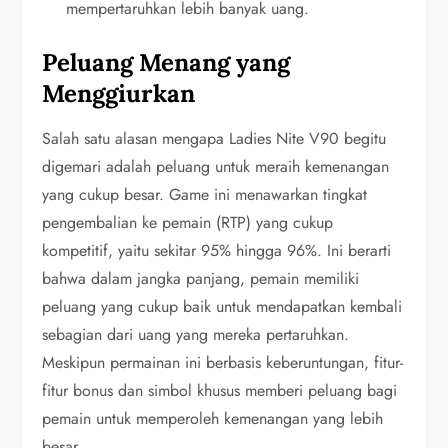
mempertaruhkan lebih banyak uang.
Peluang Menang yang
Menggiurkan
Salah satu alasan mengapa Ladies Nite V90 begitu
digemari adalah peluang untuk meraih kemenangan
yang cukup besar. Game ini menawarkan tingkat
pengembalian ke pemain (RTP) yang cukup
kompetitif, yaitu sekitar 95% hingga 96%. Ini berarti
bahwa dalam jangka panjang, pemain memiliki
peluang yang cukup baik untuk mendapatkan kembali
sebagian dari uang yang mereka pertaruhkan.
Meskipun permainan ini berbasis keberuntungan, fitur-
fitur bonus dan simbol khusus memberi peluang bagi
pemain untuk memperoleh kemenangan yang lebih
besar.