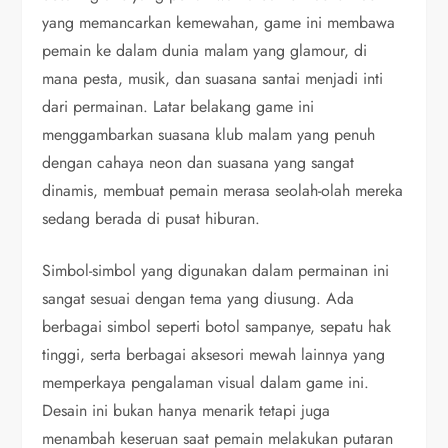
yang memancarkan kemewahan, game ini membawa
pemain ke dalam dunia malam yang glamour, di
mana pesta, musik, dan suasana santai menjadi inti
dari permainan. Latar belakang game ini
menggambarkan suasana klub malam yang penuh
dengan cahaya neon dan suasana yang sangat
dinamis, membuat pemain merasa seolah-olah mereka
sedang berada di pusat hiburan.
Simbol-simbol yang digunakan dalam permainan ini
sangat sesuai dengan tema yang diusung. Ada
berbagai simbol seperti botol sampanye, sepatu hak
tinggi, serta berbagai aksesori mewah lainnya yang
memperkaya pengalaman visual dalam game ini.
Desain ini bukan hanya menarik tetapi juga
menambah keseruan saat pemain melakukan putaran