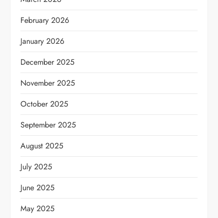
February 2026
January 2026
December 2025
November 2025
October 2025
September 2025
August 2025
July 2025
June 2025
May 2025