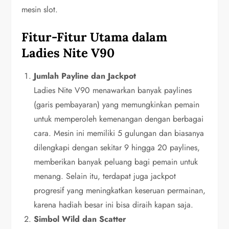
mesin slot.
Fitur-Fitur Utama dalam
Ladies Nite V90
Jumlah Payline dan Jackpot
Ladies Nite V90 menawarkan banyak paylines
(garis pembayaran) yang memungkinkan pemain
untuk memperoleh kemenangan dengan berbagai
cara. Mesin ini memiliki 5 gulungan dan biasanya
dilengkapi dengan sekitar 9 hingga 20 paylines,
memberikan banyak peluang bagi pemain untuk
menang. Selain itu, terdapat juga jackpot
progresif yang meningkatkan keseruan permainan,
karena hadiah besar ini bisa diraih kapan saja.
Simbol Wild dan Scatter