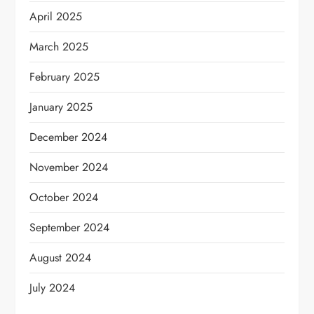
April 2025
March 2025
February 2025
January 2025
December 2024
November 2024
October 2024
September 2024
August 2024
July 2024