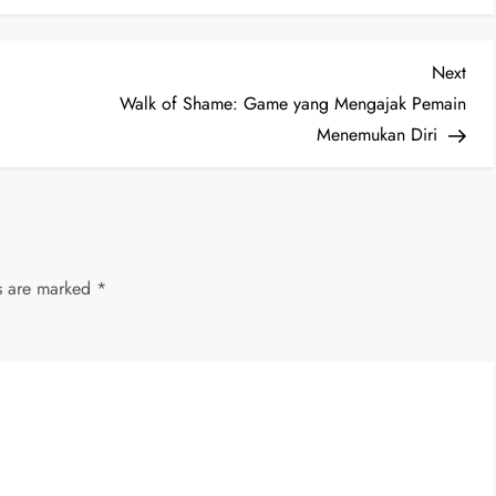
Nex
Next
Post
Walk of Shame: Game yang Mengajak Pemain
Menemukan Diri
ds are marked
*