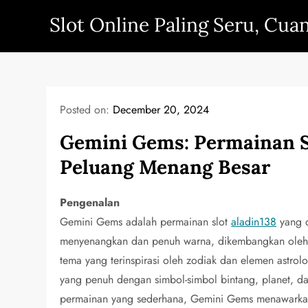
Skip
Slot Online Paling Seru, Cua
to
content
Posted on:
December 20, 2024
Gemini Gems: Permainan 
Peluang Menang Besar
Pengenalan
Gemini Gems adalah permainan slot
aladin138
yang d
menyenangkan dan penuh warna, dikembangkan oleh 
tema yang terinspirasi oleh zodiak dan elemen astr
yang penuh dengan simbol-simbol bintang, planet, 
permainan yang sederhana, Gemini Gems menawarka