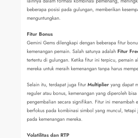
lainnya dalam formasi kombinasi pemenang, meningk
beberapa posisi pada gulungan, memberikan kesempa
menguntungkan.
Fitur Bonus
Gemini Gems dilengkapi dengan beberapa fitur bon
kemenangan pemain. Salah satunya adalah
Fitur Fre
tertentu di gulungan. Ketika fitur ini terpicu, pemai
mereka untuk meraih kemenangan tanpa harus memper
Selain itu, terdapat juga fitur
Multiplier
yang dapat m
reguler atau bonus, kemenangan yang diperoleh bisa 
pengembalian secara signifikan. Fitur ini menambah 
berfokus pada kombinasi simbol yang muncul, tetapi 
pada kemenangan mereka.
Volatilitas dan RTP