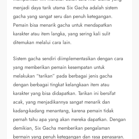
menjadi daya tarik utama Six Gacha adalah sistem
gacha yang sangat seru dan penuh ketegangan.
Pemain bisa menarik gacha untuk mendapatkan
karakter atau item langka, yang sering kali sulit
ditemukan melalui cara lain.
Sistem gacha sendiri diimplementasikan dengan cara
yang memberikan pemain kesempatan untuk
melakukan “tarikan” pada berbagai jenis gacha
dengan berbagai tingkat kelangkaan item atau
karakter yang bisa didapatkan. Tarikan ini bersifat
acak, yang menjadikannya sangat menarik dan
kadang-kadang menantang, karena pemain tidak
pernah tahu apa yang akan mereka dapatkan. Dengan
demikian, Six Gacha memberikan pengalaman
bermain yang penuh ketegangan dan rasa penasaran.