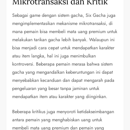
Mikrotransaksi dan Kritik
Sebagai game dengan sistem gacha, Six Gacha juga
mengimplementasikan mekanisme mikrotransaksi, di
mana pemain bisa membeli mata uang premium untuk
melakukan tarikan gacha lebih banyak. Walaupun ini
bisa menjadi cara cepat untuk mendapatkan karakter
atau item langka, hal ini juga menimbulkan
kontroversi. Beberapa pemain merasa bahwa sistem
gacha yang mengandalkan keberuntungan ini dapat
menyebabkan kecanduan dan dapat mengarah pada
pengeluaran yang besar tanpa jaminan untuk
mendapatkan item atau karakter yang diinginkan.
Beberapa kritikus juga menyoroti ketidakseimbangan
antara pemain yang menghabiskan uang untuk
membeli mata uang premium dan pemain yang