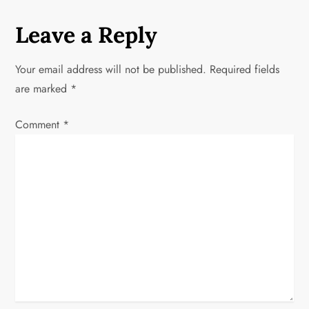
n
Leave a Reply
a
Your email address will not be published.
Required fields
v
are marked
*
i
Comment
*
g
a
t
i
o
n