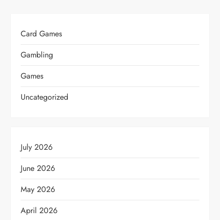
Card Games
Gambling
Games
Uncategorized
July 2026
June 2026
May 2026
April 2026