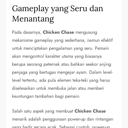
Gameplay yang Seru dan
Menantang
Pada dasarnya,
Chicken Chase
mengusung
mekanisme gameplay yang sederhana, namun efektif
untuk menciptakan pengalaman yang seru. Pemain
akan mengontrol karakter utama yang biasanya
berupa seorang peternak atau bahkan seekor anjing
penjaga yang bertugas mengejar ayam. Dalam level-
level tertentu, ada pula elemen teka-teki yang harus
diselesaikan untuk membuka jalan atau memberi
keuntungan tambahan bagi pemain.
Salah satu aspek yang membuat
Chicken Chase
menarik adalah penggunaan power-up dan rintangan
yang hadir secara acak. Sebagai contoh, power-up