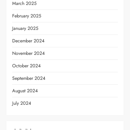
March 2025
February 2025
January 2025
December 2024
November 2024
October 2024
September 2024
August 2024
July 2024