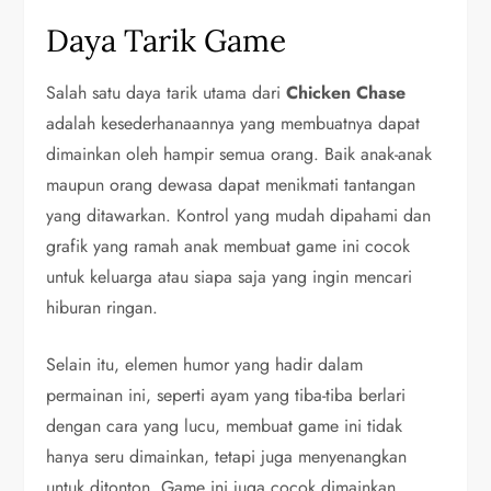
Daya Tarik Game
Salah satu daya tarik utama dari
Chicken Chase
adalah kesederhanaannya yang membuatnya dapat
dimainkan oleh hampir semua orang. Baik anak-anak
maupun orang dewasa dapat menikmati tantangan
yang ditawarkan. Kontrol yang mudah dipahami dan
grafik yang ramah anak membuat game ini cocok
untuk keluarga atau siapa saja yang ingin mencari
hiburan ringan.
Selain itu, elemen humor yang hadir dalam
permainan ini, seperti ayam yang tiba-tiba berlari
dengan cara yang lucu, membuat game ini tidak
hanya seru dimainkan, tetapi juga menyenangkan
untuk ditonton. Game ini juga cocok dimainkan