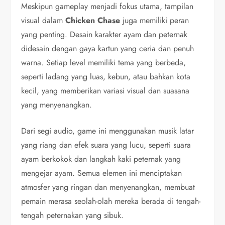
Meskipun gameplay menjadi fokus utama, tampilan
visual dalam
Chicken Chase
juga memiliki peran
yang penting. Desain karakter ayam dan peternak
didesain dengan gaya kartun yang ceria dan penuh
warna. Setiap level memiliki tema yang berbeda,
seperti ladang yang luas, kebun, atau bahkan kota
kecil, yang memberikan variasi visual dan suasana
yang menyenangkan.
Dari segi audio, game ini menggunakan musik latar
yang riang dan efek suara yang lucu, seperti suara
ayam berkokok dan langkah kaki peternak yang
mengejar ayam. Semua elemen ini menciptakan
atmosfer yang ringan dan menyenangkan, membuat
pemain merasa seolah-olah mereka berada di tengah-
tengah peternakan yang sibuk.