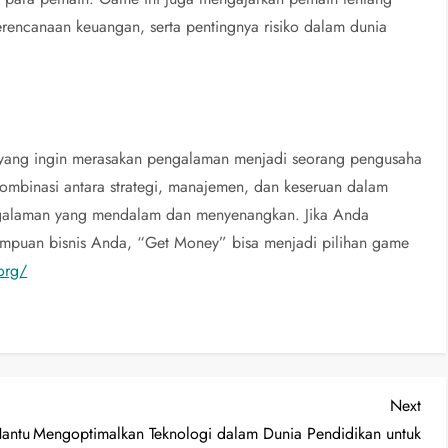
rencanaan keuangan, serta pentingnya risiko dalam dunia
yang ingin merasakan pengalaman menjadi seorang pengusaha
kombinasi antara strategi, manajemen, dan keseruan dalam
ngalaman yang mendalam dan menyenangkan. Jika Anda
ampuan bisnis Anda, “Get Money” bisa menjadi pilihan game
org/
Nex
Next
Post
Hantu
Mengoptimalkan Teknologi dalam Dunia Pendidikan untuk