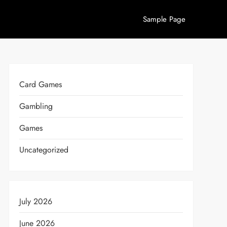
Sample Page
Card Games
Gambling
Games
Uncategorized
July 2026
June 2026