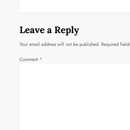
o
s
t
Leave a Reply
n
Your email address will not be published.
Required fiel
a
Comment
*
v
i
g
a
t