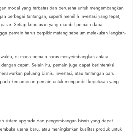
gan modal yang terbatas dan berusaha untuk mengembangkan
n berbagai tantangan, seperti memilih investasi yang tepat,
pasar. Setiap keputusan yang diambil pemain dapat
gga pemain harus berpikir matang sebelum melakukan langkah-
 waktu, di mana pemain harus menyeimbangkan antara
engan cepat. Selain itu, pemain juga dapat berinteraksi
enawarkan peluang bisnis, investasi, atau tantangan baru.
ng pada kemampuan pemain untuk mengambil keputusan yang
lah sistem upgrade dan pengembangan bisnis yang dapat
embuka usaha baru, atau meningkatkan kualitas produk untuk