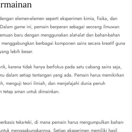
ermainan
dengan elemen-elemen seperti eksperimen kimia, fisika, dan
 Dalam game ini, pemain berperan sebagai seorang ilmuwan
muan baru dengan menggunakan alat-alat dan bahan-bahan
k menggabungkan berbagai komponen sains secara kreatif guna
ang lebih besar.
ik, karena tidak hanya berfokus pada satu cabang sains saja,
lmu dalam setiap tantangan yang ada. Pemain harus memikirkan
h, menguji teori ilmiah, dan menjelajahi dunia penuh
n tetap aman untuk dimainkan.
rbasis teka-teki, di mana pemain harus mengumpulkan bahan-
untuk menggabungkannya. Setiap eksperimen memiliki hasil