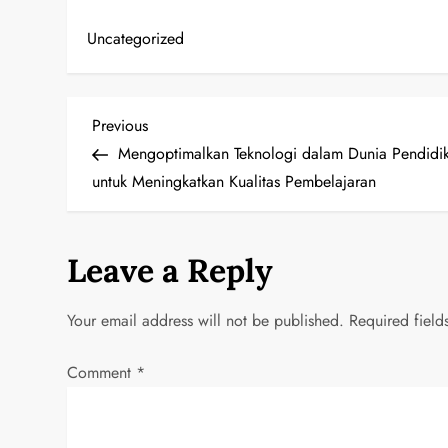
Uncategorized
P
Previous
Previous
Post
Mengoptimalkan Teknologi dalam Dunia Pendidi
o
untuk Meningkatkan Kualitas Pembelajaran
s
t
Leave a Reply
n
Your email address will not be published.
Required fiel
a
Comment
*
v
i