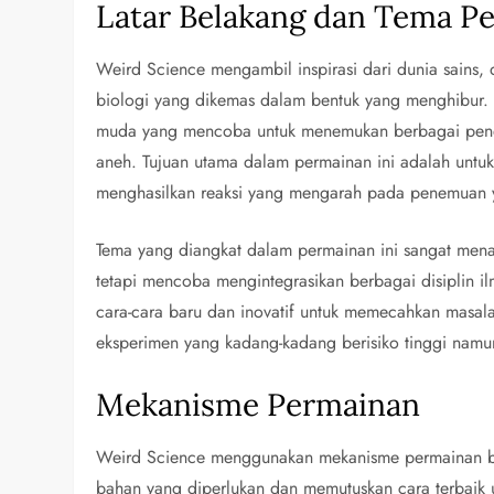
Latar Belakang dan Tema P
Weird Science mengambil inspirasi dari dunia sains, 
biologi yang dikemas dalam bentuk yang menghibur.
muda yang mencoba untuk menemukan berbagai pene
aneh. Tujuan utama dalam permainan ini adalah untu
menghasilkan reaksi yang mengarah pada penemuan y
Tema yang diangkat dalam permainan ini sangat menar
tetapi mencoba mengintegrasikan berbagai disiplin i
cara-cara baru dan inovatif untuk memecahkan masala
eksperimen yang kadang-kadang berisiko tinggi namu
Mekanisme Permainan
Weird Science menggunakan mekanisme permainan be
bahan yang diperlukan dan memutuskan cara terbaik 