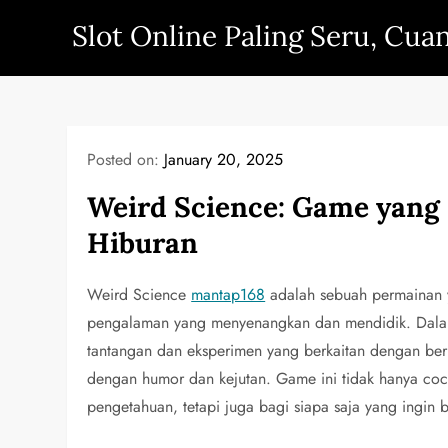
Skip
Slot Online Paling Seru, Cua
to
content
Posted on:
January 20, 2025
Weird Science: Game yang
Hiburan
Weird Science
mantap168
adalah sebuah permainan 
pengalaman yang menyenangkan dan mendidik. Dalam
tantangan dan eksperimen yang berkaitan dengan berb
dengan humor dan kejutan. Game ini tidak hanya coc
pengetahuan, tetapi juga bagi siapa saja yang ingin 