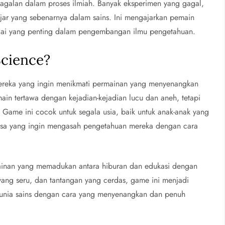
gagalan dalam proses ilmiah. Banyak eksperimen yang gagal,
ajar yang sebenarnya dalam sains. Ini mengajarkan pemain
nilai yang penting dalam pengembangan ilmu pengetahuan.
cience?
ereka yang ingin menikmati permainan yang menyenangkan
in tertawa dengan kejadian-kejadian lucu dan aneh, tetapi
Game ini cocok untuk segala usia, baik untuk anak-anak yang
wasa yang ingin mengasah pengetahuan mereka dengan cara
ainan yang memadukan antara hiburan dan edukasi dengan
 yang seru, dan tantangan yang cerdas, game ini menjadi
i dunia sains dengan cara yang menyenangkan dan penuh