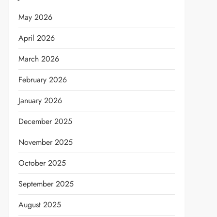
May 2026
April 2026
March 2026
February 2026
January 2026
December 2025
November 2025
October 2025
September 2025
August 2025