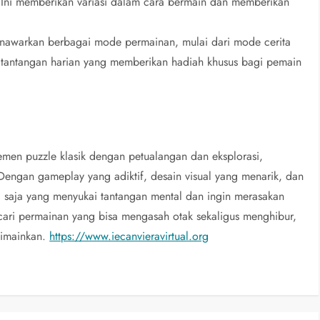
. Ini memberikan variasi dalam cara bermain dan memberikan
nawarkan berbagai mode permainan, mulai dari mode cerita
tantangan harian yang memberikan hadiah khusus bagi pemain
en puzzle klasik dengan petualangan dan eksplorasi,
ngan gameplay yang adiktif, desain visual yang menarik, dan
a saja yang menyukai tantangan mental dan ingin merasakan
cari permainan yang bisa mengasah otak sekaligus menghibur,
dimainkan.
https://www.iecanvieravirtual.org