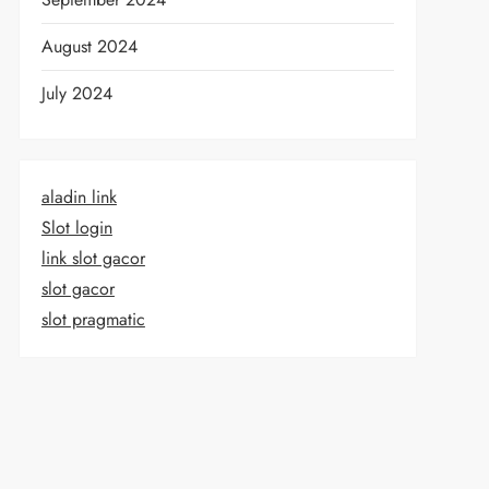
August 2024
July 2024
aladin link
Slot login
link slot gacor
slot gacor
slot pragmatic