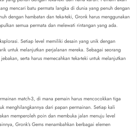
dang mencari batu permata langka di dunia yang penuh dengan
enuh dengan hambatan dan teka-teki, Gronk harus menggunakan
umpulkan semua permata dan melewati rintangan yang ada.
splorasi. Setiap level memiliki desain yang unik dengan
rik untuk melanjutkan perjalanan mereka. Sebagai seorang
ebakan, serta harus memecahkan teka-teki untuk melanjutkan
rmainan match-3, di mana pemain harus mencocokkan tiga
uk menghilangkannya dari papan permainan. Setiap kali
 akan memperoleh poin dan membuka jalan menuju level
3 lainnya, Gronk’s Gems menambahkan berbagai elemen