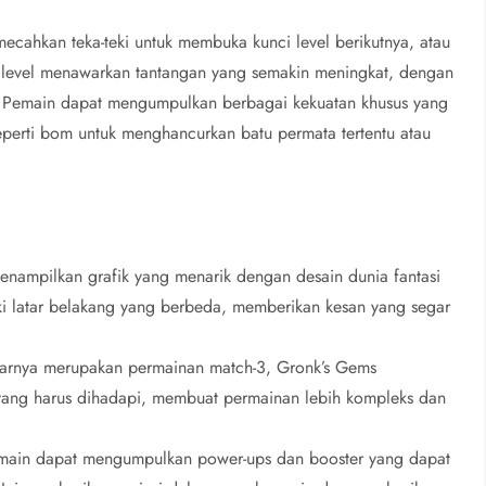
cahkan teka-teki untuk membuka kunci level berikutnya, atau
 level menawarkan tantangan yang semakin meningkat, dengan
si. Pemain dapat mengumpulkan berbagai kekuatan khusus yang
perti bom untuk menghancurkan batu permata tertentu atau
enampilkan grafik yang menarik dengan desain dunia fantasi
iki latar belakang yang berbeda, memberikan kesan yang segar
arnya merupakan permainan match-3, Gronk’s Gems
 yang harus dihadapi, membuat permainan lebih kompleks dan
main dapat mengumpulkan power-ups dan booster yang dapat