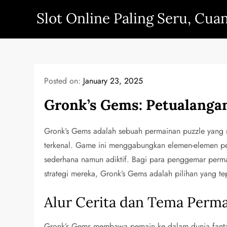
Skip
Slot Online Paling Seru, Cua
to
content
Posted on:
January 23, 2025
Gronk’s Gems: Petualanga
Gronk’s Gems adalah sebuah permainan puzzle yang 
terkenal. Game ini menggabungkan elemen-elemen p
sederhana namun adiktif. Bagi para penggemar per
strategi mereka, Gronk’s Gems adalah pilihan yang te
Alur Cerita dan Tema Perm
Gronk’s Gems membawa pemain ke dalam dunia fantas