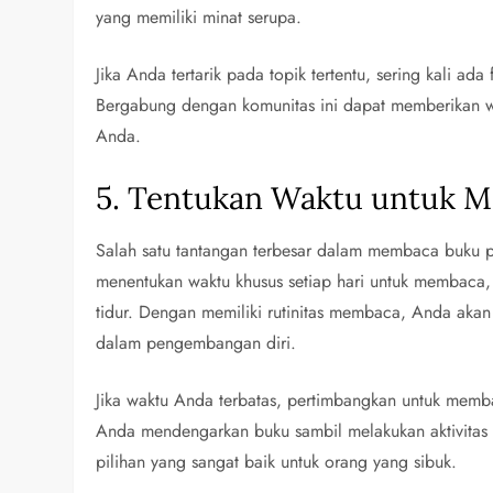
yang memiliki minat serupa.
Jika Anda tertarik pada topik tertentu, sering kali a
Bergabung dengan komunitas ini dapat memberika
Anda.
5. Tentukan Waktu untuk 
Salah satu tantangan terbesar dalam membaca buku p
menentukan waktu khusus setiap hari untuk membaca, ba
tidur. Dengan memiliki rutinitas membaca, Anda ak
dalam pengembangan diri.
Jika waktu Anda terbatas, pertimbangkan untuk me
Anda mendengarkan buku sambil melakukan aktivitas la
pilihan yang sangat baik untuk orang yang sibuk.