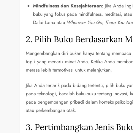
Mindfulness dan Kesejahteraan
: Jika Anda ing
buku yang fokus pada mindfulness, meditasi, atau
Dalai Lama atau
Wherever You Go, There You Are
2. Pilih Buku Berdasarkan 
Mengembangkan diri bukan hanya tentang membaca b
topik yang menarik minat Anda. Ketika Anda membaca
merasa lebih termotivasi untuk melanjutkan.
Jika Anda tertarik pada bidang tertentu, pilih buku ya
pada teknologi, bacalah buku-buku tentang inovasi, k
pada pengembangan pribadi dalam konteks psikologi, c
atau perkembangan otak.
3. Pertimbangkan Jenis Buku