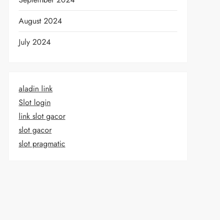
August 2024
July 2024
aladin link
Slot login
link slot gacor
slot gacor
slot pragmatic