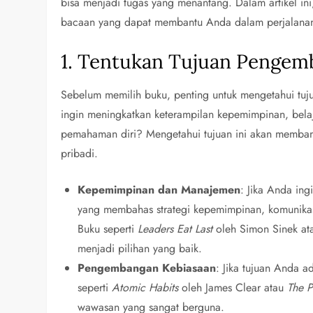
bisa menjadi tugas yang menantang. Dalam artikel i
bacaan yang dapat membantu Anda dalam perjalana
1. Tentukan Tujuan Pengem
Sebelum memilih buku, penting untuk mengetahui tu
ingin meningkatkan keterampilan kepemimpinan, bela
pemahaman diri? Mengetahui tujuan ini akan memba
pribadi.
Kepemimpinan dan Manajemen
: Jika Anda in
yang membahas strategi kepemimpinan, komunikasi 
Buku seperti
Leaders Eat Last
oleh Simon Sinek a
menjadi pilihan yang baik.
Pengembangan Kebiasaan
: Jika tujuan Anda a
seperti
Atomic Habits
oleh James Clear atau
The P
wawasan yang sangat berguna.