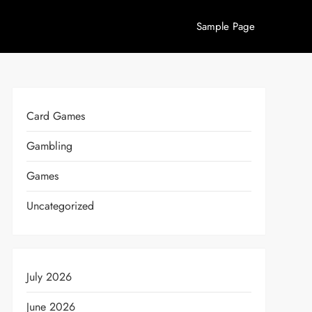
Sample Page
Card Games
Gambling
Games
Uncategorized
July 2026
June 2026