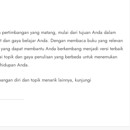
 pertimbangan yang matang, mulai dari tujuan Anda dalam
at dan gaya belajar Anda. Dengan membaca buku yang relevan
yang dapat membantu Anda berkembang menjadi versi terbaik
agai topik dan gaya penulisan yang berbeda untuk menemukan
ehidupan Anda.
angan diri dan topik menarik lainnya, kunjungi