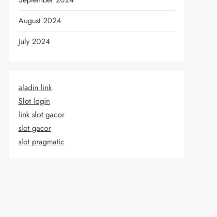
August 2024
July 2024
aladin link
Slot login
link slot gacor
slot gacor
slot pragmatic