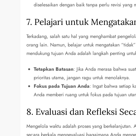
diselesaikan dengan baik tanpa perlu revisi yang
7. Pelajari untuk Mengataka
Terkadang, salah satu hal yang menghambat pengelola
orang lain. Namun, belajar untuk mengatakan “tidak” 
mendukung tujuan Anda adalah langkah penting untuk
Tetapkan Batasan
: Jika Anda merasa bahwa suat
prioritas utama, jangan ragu untuk menolaknya.
Fokus pada Tujuan Anda
: Ingat bahwa setiap k
Anda memberi ruang untuk fokus pada tujuan ut
8. Evaluasi dan Refleksi Sec
Mengelola waktu adalah proses yang berkelanjutan. Ag
secara berkala mengevaluasi bagaimana Anda mengelo