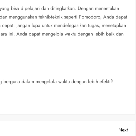
yang bisa dipelajari dan ditingkatkan. Dengan menentukan
, dan menggunakan teknik-teknik seperti Pomodoro, Anda dapat
h cepat. Jangan lupa untuk mendelegasikan tugas, menetapkan
cara ini, Anda dapat mengelola waktu dengan lebih baik dan
g berguna dalam mengelola waktu dengan lebih efektif!
Nex
Next