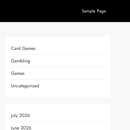
Sample Page
Card Games
Gambling
Games
Uncategorized
July 2026
June 2026