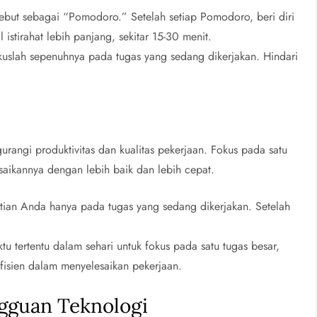
disebut sebagai “Pomodoro.” Setelah setiap Pomodoro, beri diri
istirahat lebih panjang, sekitar 15-30 menit.
uslah sepenuhnya pada tugas yang sedang dikerjakan. Hindari
ngurangi produktivitas dan kualitas pekerjaan. Fokus pada satu
aikannya dengan lebih baik dan lebih cepat.
atian Anda hanya pada tugas yang sedang dikerjakan. Setelah
tu tertentu dalam sehari untuk fokus pada satu tugas besar,
isien dalam menyelesaikan pekerjaan.
ngguan Teknologi