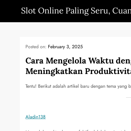
Skip
Slot Online Paling Seru, Cua
to
content
Posted on:
February 3, 2025
Cara Mengelola Waktu den
Meningkatkan Produktivit
Tentu! Berikut adalah artikel baru dengan tema yang 
Aladin138