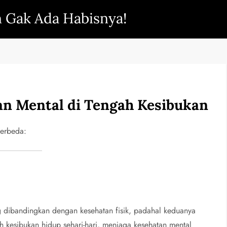
n Gak Ada Habisnya!
n Mental di Tengah Kesibukan
berbeda:
g dibandingkan dengan kesehatan fisik, padahal keduanya
 kesibukan hidup sehari-hari, menjaga kesehatan mental