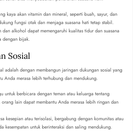
g kaya akan vitamin dan mineral, seperti buah, sayur, dan
ng fungsi otak dan menjaga suasana hati tetap stabil.
in dan alkohol dapat memengaruhi kualitas tidur dan suasana
 dengan bijak.
n Sosial
ntal adalah dengan membangun jaringan dukungan sosial yang
ntu Anda merasa lebih terhubung dan mendukung.
gu untuk berbicara dengan teman atau keluarga tentang
 orang lain dapat membantu Anda merasa lebih ringan dan
asa kesepian atau terisolasi, bergabung dengan komunitas atau
 kesempatan untuk berinteraksi dan saling mendukung.