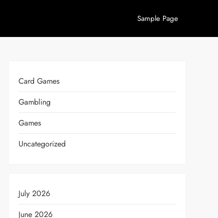
Sample Page
Card Games
Gambling
Games
Uncategorized
July 2026
June 2026