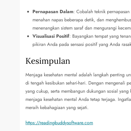
Pernapasan Dalam
: Cobalah teknik pernapasan
menahan napas beberapa detik, dan menghembusk
menenangkan sistem saraf dan mengurangi kecem
Visualisasi Positif
: Bayangkan tempat yang tenan
pikiran Anda pada sensasi positif yang Anda rasak
Kesimpulan
Menjaga kesehatan mental adalah langkah penting un
di tengah kesibukan sehari-hari. Dengan mengenali pe
yang cukup, serta membangun dukungan sosial yang 
menjaga kesehatan mental Anda tetap terjaga. Ingat
meraih kebahagiaan yang sejati.
https://readingbuddysoftware.com