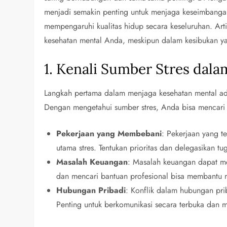
menjadi semakin penting untuk menjaga keseimbangan
mempengaruhi kualitas hidup secara keseluruhan. Art
kesehatan mental Anda, meskipun dalam kesibukan y
1. Kenali Sumber Stres dal
Langkah pertama dalam menjaga kesehatan mental ad
Dengan mengetahui sumber stres, Anda bisa mencari 
Pekerjaan yang Membebani
: Pekerjaan yang t
utama stres. Tentukan prioritas dan delegasikan 
Masalah Keuangan
: Masalah keuangan dapat m
dan mencari bantuan profesional bisa membantu 
Hubungan Pribadi
: Konflik dalam hubungan pri
Penting untuk berkomunikasi secara terbuka dan m