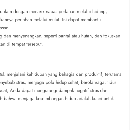
 dalam dengan menarik napas perlahan melalui hidung,
annya perlahan melalui mulut. Ini dapat membantu
asan.
g dan menyenangkan, seperti pantai atau hutan, dan fokuskan
an di tempat tersebut.
tuk menjalani kehidupan yang bahagia dan produktif, terutama
nyebab stres, menjaga pola hidup sehat, berolahraga, tidur
kuat, Anda dapat mengurangi dampak negatif stres dan
lah bahwa menjaga keseimbangan hidup adalah kunci untuk