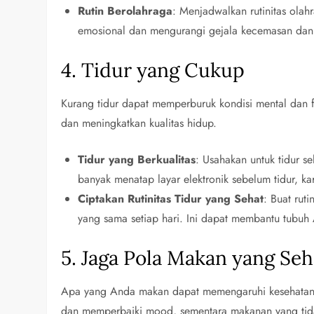
Rutin Berolahraga
: Menjadwalkan rutinitas olah
emosional dan mengurangi gejala kecemasan dan 
4. Tidur yang Cukup
Kurang tidur dapat memperburuk kondisi mental dan f
dan meningkatkan kualitas hidup.
Tidur yang Berkualitas
: Usahakan untuk tidur s
banyak menatap layar elektronik sebelum tidur, ka
Ciptakan Rutinitas Tidur yang Sehat
: Buat rut
yang sama setiap hari. Ini dapat membantu tubuh 
5. Jaga Pola Makan yang Seh
Apa yang Anda makan dapat memengaruhi kesehatan 
dan memperbaiki mood, sementara makanan yang tida