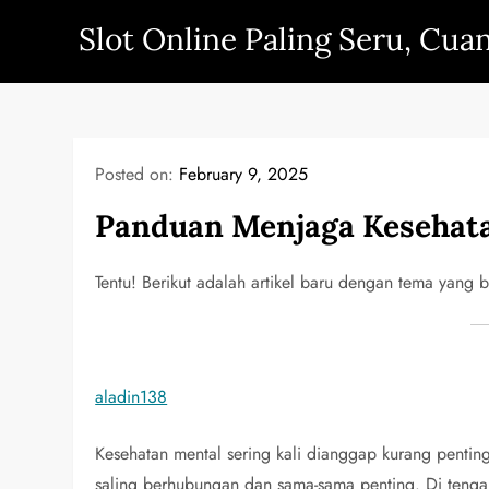
Skip
Slot Online Paling Seru, Cua
to
content
Posted on:
February 9, 2025
Panduan Menjaga Kesehata
Tentu! Berikut adalah artikel baru dengan tema yang 
aladin138
Kesehatan mental sering kali dianggap kurang pentin
saling berhubungan dan sama-sama penting. Di tengah