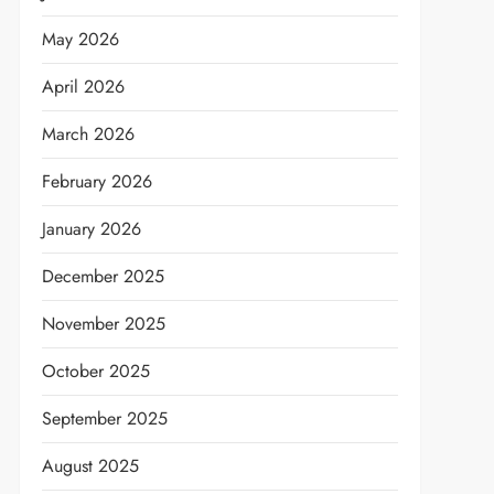
May 2026
April 2026
March 2026
February 2026
January 2026
December 2025
November 2025
October 2025
September 2025
August 2025