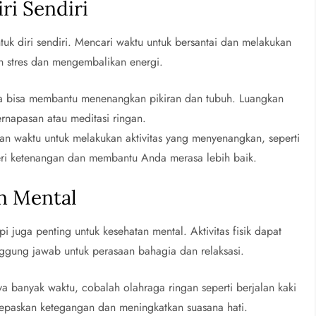
ri Sendiri
uk diri sendiri. Mencari waktu untuk bersantai dan melakukan
n stres dan mengembalikan energi.
ga bisa membantu menenangkan pikiran dan tubuh. Luangkan
ernapasan atau meditasi ringan.
kan waktu untuk melakukan aktivitas yang menyenangkan, seperti
i ketenangan dan membantu Anda merasa lebih baik.
n Mental
i juga penting untuk kesehatan mental. Aktivitas fisik dapat
ggung jawab untuk perasaan bahagia dan relaksasi.
ya banyak waktu, cobalah olahraga ringan seperti berjalan kaki
lepaskan ketegangan dan meningkatkan suasana hati.