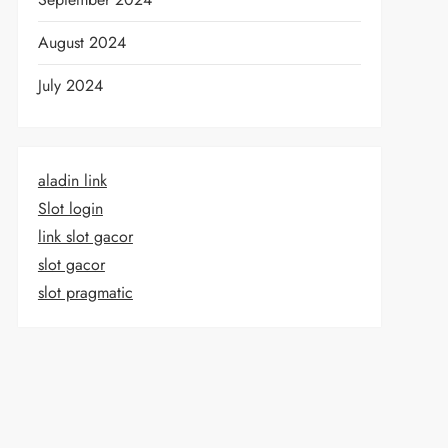
August 2024
July 2024
aladin link
Slot login
link slot gacor
slot gacor
slot pragmatic