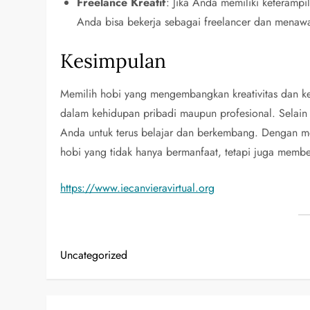
Freelance Kreatif
: Jika Anda memiliki keterampi
Anda bisa bekerja sebagai freelancer dan menaw
Kesimpulan
Memilih hobi yang mengembangkan kreativitas dan k
dalam kehidupan pribadi maupun profesional. Selai
Anda untuk terus belajar dan berkembang. Dengan me
hobi yang tidak hanya bermanfaat, tetapi juga memb
https://www.iecanvieravirtual.org
Uncategorized