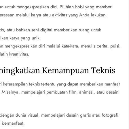
n untuk mengekspresikan diri. Pilihlah hobi yang memberi
asaan melalui karya atau aktivitas yang Anda lakukan.
is, atau bahkan seni digital memberikan ruang untuk
kan karya yang unik.
 mengekspresikan diri melalui kata-kata, menulis cerita, puisi,
tih kreativitas.
Meningkatkan Kemampuan Teknis
keterampilan teknis tertentu yang dapat memberikan manfaat
. Misalnya, mempelajari pembuatan film, animasi, atau desain
k dengan dunia visual, mempelajari desain grafis atau fotografi
s bermanfaat.