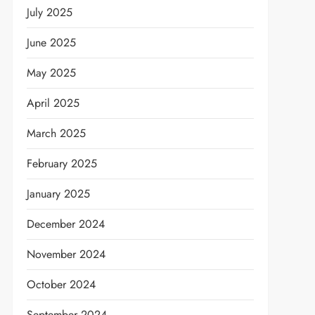
July 2025
June 2025
May 2025
April 2025
March 2025
February 2025
January 2025
December 2024
November 2024
October 2024
September 2024