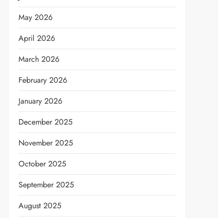
May 2026
April 2026
March 2026
February 2026
January 2026
December 2025
November 2025
October 2025
September 2025
August 2025