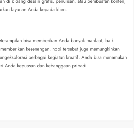
lan di bidang desain grafis, penulisan, atau pembuatan konten,
arkan layanan Anda kepada klien.
eterampilan bisa memberikan Anda banyak manfaat, baik
n memberikan kesenangan, hobi tersebut juga memungkinkan
ngeksplorasi berbagai kegiatan kreatif, Anda bisa menemukan
eri Anda kepuasan dan kebanggaan pribadi.