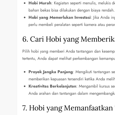
Hobi Murah
: Kegiatan seperti menulis, melukis
bahan bekas bisa dilakukan dengan biaya rendah.
Hobi yang Memerlukan Investasi
: Jika Anda i
perlu membeli peralatan seperti kamera atau pera
6. Cari Hobi yang Memberik
Pilih hobi yang memberi Anda tantangan dan kesemp
tertentu, Anda dapat melihat perkembangan kemamp
Proyek Jangka Panjang
: Mengikuti tantangan se
memberikan kepuasan tersendiri ketika Anda meliha
Kreativitas Berkelanjutan
: Mengambil kursus s
Anda arahan dan tantangan dalam mengembangk
7. Hobi yang Memanfaatkan