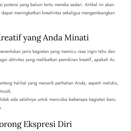
i potensi yang belum tentu mereka sadari. Artikel ini akan
 dapat meningkatkan kreativitas sekaligus mengembangkan
Kreatif yang Anda Minati
enentukan jenis kegiatan yang memicu rasa ingin tahu dan
ai aktivitas yang melibatkan pemikiran kreatif, apakah itu
tentang hal-hal yang menarik perhatian Anda, seperti melukis,
musik.
 tidak ada salahnya untuk mencoba beberapa kegiatan baru
a.
orong Ekspresi Diri