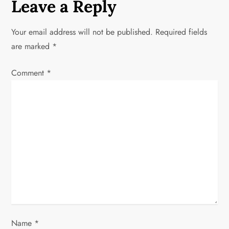
Leave a Reply
n
a
Your email address will not be published.
Required fields
are marked
*
v
Comment
*
i
g
a
t
i
o
n
Name
*