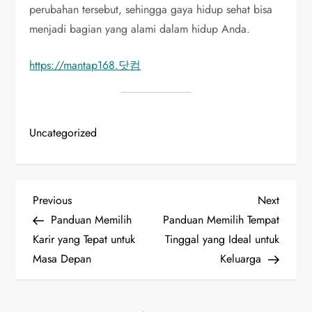
perubahan tersebut, sehingga gaya hidup sehat bisa
menjadi bagian yang alami dalam hidup Anda.
https://mantap168.닷컴
Uncategorized
P
Previous
Next
Previous
Next
Post
Post
Panduan Memilih
Panduan Memilih Tempat
o
Karir yang Tepat untuk
Tinggal yang Ideal untuk
Masa Depan
Keluarga
s
t