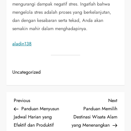
mengurangi dampak negatif stres. Ingatlah bahwa
mengelola stres adalah proses yang berkelanjutan,
dan dengan kesabaran serta tekad, Anda akan
semakin mahir dalam menghadapinya.
aladin138
Uncategorized
P
Previous
Next
Previous
Next
Post
Post
Panduan Menyusun
Panduan Memilih
o
Jadwal Harian yang
Destinasi Wisata Alam
Efektif dan Produktif
yang Menenangkan
s