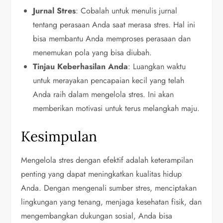
Jurnal Stres
: Cobalah untuk menulis jurnal
tentang perasaan Anda saat merasa stres. Hal ini
bisa membantu Anda memproses perasaan dan
menemukan pola yang bisa diubah.
Tinjau Keberhasilan Anda
: Luangkan waktu
untuk merayakan pencapaian kecil yang telah
Anda raih dalam mengelola stres. Ini akan
memberikan motivasi untuk terus melangkah maju.
Kesimpulan
Mengelola stres dengan efektif adalah keterampilan
penting yang dapat meningkatkan kualitas hidup
Anda. Dengan mengenali sumber stres, menciptakan
lingkungan yang tenang, menjaga kesehatan fisik, dan
mengembangkan dukungan sosial, Anda bisa