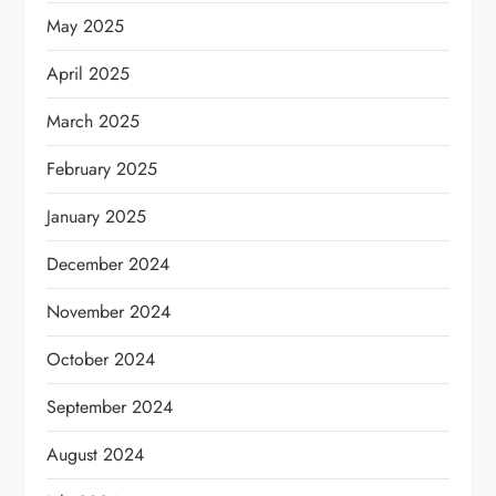
May 2025
April 2025
March 2025
February 2025
January 2025
December 2024
November 2024
October 2024
September 2024
August 2024