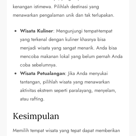
kenangan istimewa. Pilihlah destinasi yang
menawarkan pengalaman unik dan tak terlupakan.
Wisata Kuliner
: Mengunjungi tempat-tempat
yang terkenal dengan kuliner khasnya bisa
menjadi wisata yang sangat menarik. Anda bisa
mencoba makanan lokal yang belum pernah Anda
coba sebelumnya.
Wisata Petualangan
: Jika Anda menyukai
tantangan, pilihlah wisata yang menawarkan
aktivitas ekstrem seperti paralayang, menyelam,
atau rafting.
Kesimpulan
Memilih tempat wisata yang tepat dapat memberikan