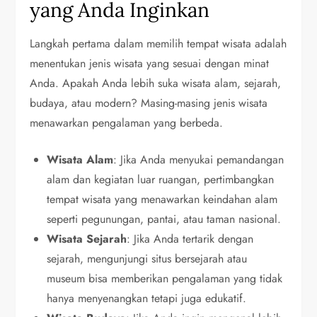
yang Anda Inginkan
Langkah pertama dalam memilih tempat wisata adalah
menentukan jenis wisata yang sesuai dengan minat
Anda. Apakah Anda lebih suka wisata alam, sejarah,
budaya, atau modern? Masing-masing jenis wisata
menawarkan pengalaman yang berbeda.
Wisata Alam
: Jika Anda menyukai pemandangan
alam dan kegiatan luar ruangan, pertimbangkan
tempat wisata yang menawarkan keindahan alam
seperti pegunungan, pantai, atau taman nasional.
Wisata Sejarah
: Jika Anda tertarik dengan
sejarah, mengunjungi situs bersejarah atau
museum bisa memberikan pengalaman yang tidak
hanya menyenangkan tetapi juga edukatif.