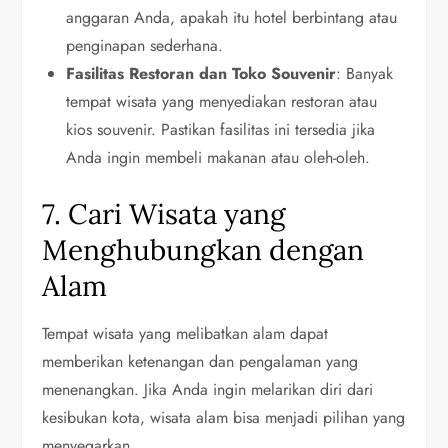
anggaran Anda, apakah itu hotel berbintang atau
penginapan sederhana.
Fasilitas Restoran dan Toko Souvenir
: Banyak
tempat wisata yang menyediakan restoran atau
kios souvenir. Pastikan fasilitas ini tersedia jika
Anda ingin membeli makanan atau oleh-oleh.
7. Cari Wisata yang
Menghubungkan dengan
Alam
Tempat wisata yang melibatkan alam dapat
memberikan ketenangan dan pengalaman yang
menenangkan. Jika Anda ingin melarikan diri dari
kesibukan kota, wisata alam bisa menjadi pilihan yang
menyegarkan.