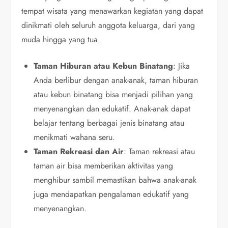
tempat wisata yang menawarkan kegiatan yang dapat
dinikmati oleh seluruh anggota keluarga, dari yang
muda hingga yang tua.
Taman Hiburan atau Kebun Binatang
: Jika
Anda berlibur dengan anak-anak, taman hiburan
atau kebun binatang bisa menjadi pilihan yang
menyenangkan dan edukatif. Anak-anak dapat
belajar tentang berbagai jenis binatang atau
menikmati wahana seru.
Taman Rekreasi dan Air
: Taman rekreasi atau
taman air bisa memberikan aktivitas yang
menghibur sambil memastikan bahwa anak-anak
juga mendapatkan pengalaman edukatif yang
menyenangkan.