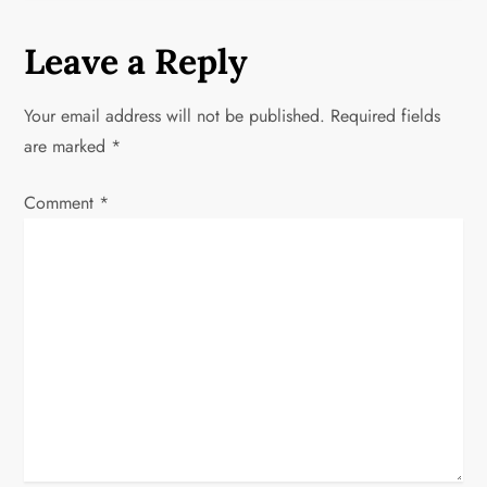
n
Leave a Reply
a
Your email address will not be published.
Required fields
v
are marked
*
i
Comment
*
g
a
t
i
o
n