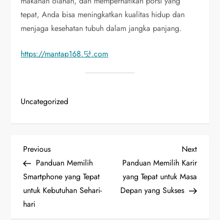
makanan olahan, dan memperhatikan porsi yang
tepat, Anda bisa meningkatkan kualitas hidup dan
menjaga kesehatan tubuh dalam jangka panjang.
https://mantap168.닷.com
Uncategorized
P
Previous
Next
Previous
Next
Post
Post
Panduan Memilih
Panduan Memilih Karir
o
Smartphone yang Tepat
yang Tepat untuk Masa
untuk Kebutuhan Sehari-
Depan yang Sukses
s
hari
t