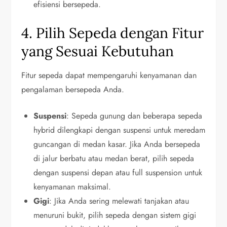
efisiensi bersepeda.
4. Pilih Sepeda dengan Fitur
yang Sesuai Kebutuhan
Fitur sepeda dapat mempengaruhi kenyamanan dan
pengalaman bersepeda Anda.
Suspensi
: Sepeda gunung dan beberapa sepeda
hybrid dilengkapi dengan suspensi untuk meredam
guncangan di medan kasar. Jika Anda bersepeda
di jalur berbatu atau medan berat, pilih sepeda
dengan suspensi depan atau full suspension untuk
kenyamanan maksimal.
Gigi
: Jika Anda sering melewati tanjakan atau
menuruni bukit, pilih sepeda dengan sistem gigi