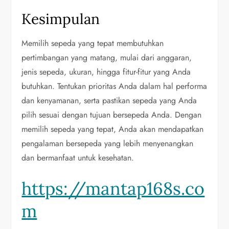
Kesimpulan
Memilih sepeda yang tepat membutuhkan
pertimbangan yang matang, mulai dari anggaran,
jenis sepeda, ukuran, hingga fitur-fitur yang Anda
butuhkan. Tentukan prioritas Anda dalam hal performa
dan kenyamanan, serta pastikan sepeda yang Anda
pilih sesuai dengan tujuan bersepeda Anda. Dengan
memilih sepeda yang tepat, Anda akan mendapatkan
pengalaman bersepeda yang lebih menyenangkan
dan bermanfaat untuk kesehatan.
https://mantap168s.co
m