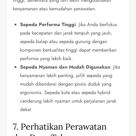
tinggi, sementara yang lain lebih mengutamakan
kenyamanan atau kemudahan perawatan.
Sepeda Performa Tinggi
: Jika Anda berfokus
pada kecepatan dan jarak tempuh yang jauh,
sepeda balap atau sepeda gunung dengan
komponen berkualitas tinggi dapat memberikan
performa yang lebih baik.
Sepeda Nyaman dan Mudah Digunakan
: Jika
kenyamanan lebih penting, pilih sepeda yang
mudah dikendarai dengan posisi duduk yang
ergonomis. Sepeda kota atau sepeda hybrid
cenderung lebih nyaman untuk perjalanan jarak
dekat.
7. Perhatikan Perawatan