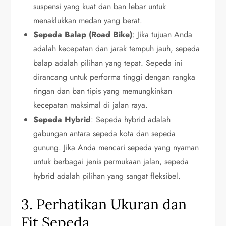
suspensi yang kuat dan ban lebar untuk
menaklukkan medan yang berat.
Sepeda Balap (Road Bike)
: Jika tujuan Anda
adalah kecepatan dan jarak tempuh jauh, sepeda
balap adalah pilihan yang tepat. Sepeda ini
dirancang untuk performa tinggi dengan rangka
ringan dan ban tipis yang memungkinkan
kecepatan maksimal di jalan raya.
Sepeda Hybrid
: Sepeda hybrid adalah
gabungan antara sepeda kota dan sepeda
gunung. Jika Anda mencari sepeda yang nyaman
untuk berbagai jenis permukaan jalan, sepeda
hybrid adalah pilihan yang sangat fleksibel.
3. Perhatikan Ukuran dan
Fit Sepeda