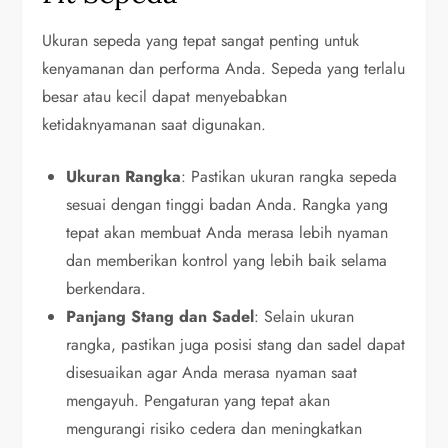
Ukuran sepeda yang tepat sangat penting untuk
kenyamanan dan performa Anda. Sepeda yang terlalu
besar atau kecil dapat menyebabkan
ketidaknyamanan saat digunakan.
Ukuran Rangka
: Pastikan ukuran rangka sepeda
sesuai dengan tinggi badan Anda. Rangka yang
tepat akan membuat Anda merasa lebih nyaman
dan memberikan kontrol yang lebih baik selama
berkendara.
Panjang Stang dan Sadel
: Selain ukuran
rangka, pastikan juga posisi stang dan sadel dapat
disesuaikan agar Anda merasa nyaman saat
mengayuh. Pengaturan yang tepat akan
mengurangi risiko cedera dan meningkatkan