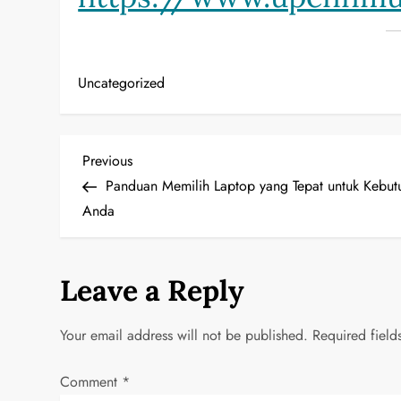
Uncategorized
P
Previous
Previous
Post
Panduan Memilih Laptop yang Tepat untuk Kebut
o
Anda
s
t
Leave a Reply
n
Your email address will not be published.
Required fiel
a
Comment
*