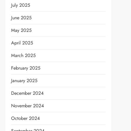
July 2025
June 2025
May 2025
April 2025
March 2025
February 2025
January 2025
December 2024
November 2024
October 2024
September 2024