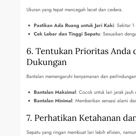
Ukuran yang tepat mencegah lecet dan cedera.
Pastikan Ada Ruang untuk Jari Kaki
: Sekitar 1
Cek Lebar dan Tinggi Sepatu
: Sesuaikan deng
6. Tentukan Prioritas Anda 
Dukungan
Bantalan memengaruhi kenyamanan dan perlindungan
Bantalan Maksimal
: Cocok untuk lari jarak jau
Bantalan Minimal
: Memberikan sensasi alami dan
7. Perhatikan Ketahanan da
Sepatu yang ringan membuat lari lebih efisien, namun