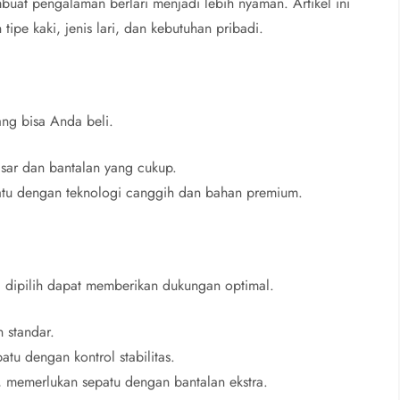
at pengalaman berlari menjadi lebih nyaman. Artikel ini
ipe kaki, jenis lari, dan kebutuhan pribadi.
ang bisa Anda beli.
dasar dan bantalan yang cukup.
atu dengan teknologi canggih dan bahan premium.
g dipilih dapat memberikan dukungan optimal.
 standar.
atu dengan kontrol stabilitas.
r, memerlukan sepatu dengan bantalan ekstra.