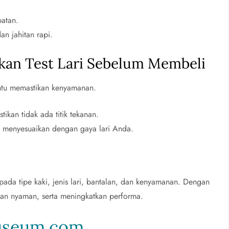
atan.
an jahitan rapi.
kan Test Lari Sebelum Membeli
ntu memastikan kenyamanan.
stikan tidak ada titik tekanan.
s menyesuaikan dengan gaya lari Anda.
pada tipe kaki, jenis lari, bantalan, dan kenyamanan. Dengan
dan nyaman, serta meningkatkan performa.
useum.com