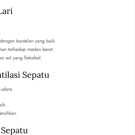
Lari
 dengan bantalan yang baik.
ahan terhadap medan berat.
n sol yang fleksibel.
tilasi Sepatu
 udara.
aik.
ersihkan.
 Sepatu