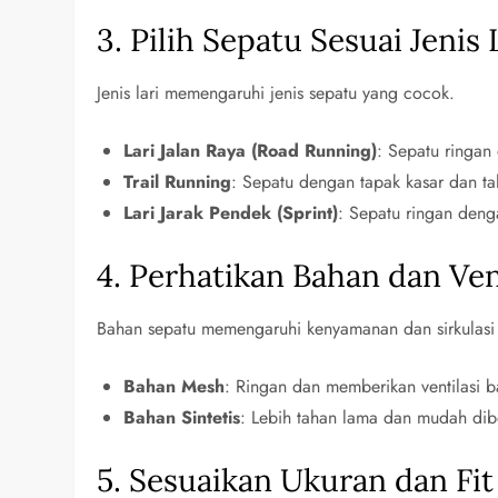
3. Pilih Sepatu Sesuai Jenis 
Jenis lari memengaruhi jenis sepatu yang cocok.
Lari Jalan Raya (Road Running)
: Sepatu ringan
Trail Running
: Sepatu dengan tapak kasar dan t
Lari Jarak Pendek (Sprint)
: Sepatu ringan denga
4. Perhatikan Bahan dan Ven
Bahan sepatu memengaruhi kenyamanan dan sirkulasi
Bahan Mesh
: Ringan dan memberikan ventilasi b
Bahan Sintetis
: Lebih tahan lama dan mudah dib
5. Sesuaikan Ukuran dan Fit