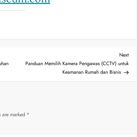
Nex
Next
Post
uhan
Panduan Memilih Kamera Pengawas (CCTV) untuk
Keamanan Rumah dan Bisnis
ds are marked
*