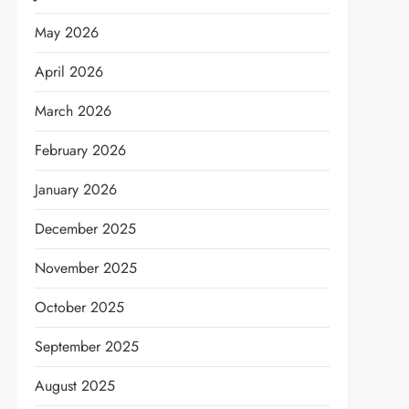
May 2026
April 2026
March 2026
February 2026
January 2026
December 2025
November 2025
October 2025
September 2025
August 2025