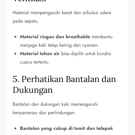
Material mempengaruhi berat dan sirkulasi udara
pada sepatu.
Material ringan dan breathable
membantu
menjaga kaki tetap kering dan nyaman.
Material tahan air
bisa dipilih untuk kondisi
cuaca tertentu.
5. Perhatikan Bantalan dan
Dukungan
Bantalan dan dukungan kaki memengaruhi
kenyamanan dan perlindungan.
Bantalan yang cukup di tumit dan telapak