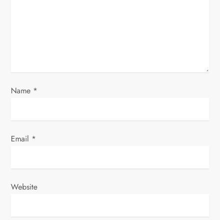
t
i
o
n
Name
*
Email
*
Website