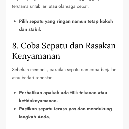
terutama untuk lari atau olahraga cepat.
Pilih sepatu yang ringan namun tetap kokoh
dan stabil.
8. Coba Sepatu dan Rasakan
Kenyamanan
Sebelum membeli, pakailah sepatu dan coba berjalan
atau berlari sebentar.
Perhatikan apakah ada titik tekanan atau
ketidaknyamanan.
Pastikan sepatu terasa pas dan mendukung
langkah Anda.