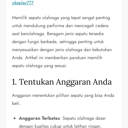
okeplay777
Memilih sepatu olahraga yang tepat sangat penting
untuk mendukung performa dan mencegah cedera
saat berolahraga. Beragam jenis sepatu tersedia
dengan fungsi berbeda, sehingga penting untuk
menyesuaikan dengan jenis olahraga dan kebutuhan
Anda. Artikel ini memberikan panduan memilih
sepatu olahraga yang sesuai.
1. Tentukan Anggaran Anda
Anggaran menentukan pilihan sepatu yang bisa Anda
beli.
Anggaran Terbatas
: Sepatu olahraga dasar
dengan kualitas cukup untuk latihan ringan.