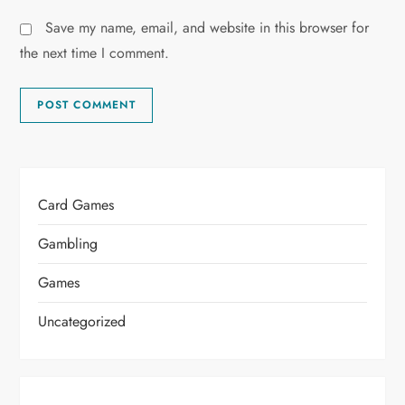
Save my name, email, and website in this browser for
the next time I comment.
Card Games
Gambling
Games
Uncategorized