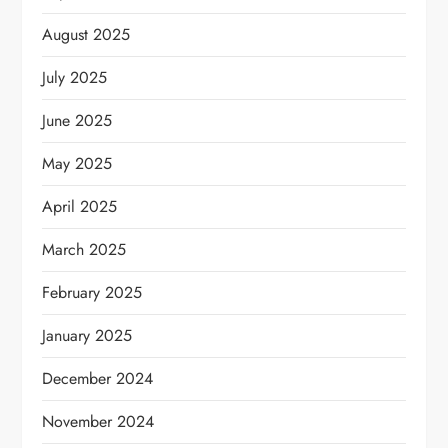
August 2025
July 2025
June 2025
May 2025
April 2025
March 2025
February 2025
January 2025
December 2024
November 2024