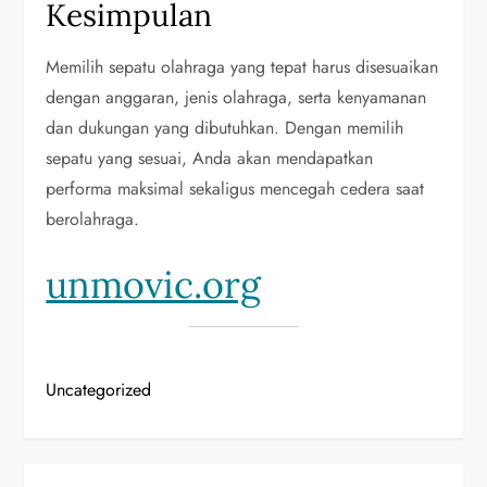
Kesimpulan
Memilih sepatu olahraga yang tepat harus disesuaikan
dengan anggaran, jenis olahraga, serta kenyamanan
dan dukungan yang dibutuhkan. Dengan memilih
sepatu yang sesuai, Anda akan mendapatkan
performa maksimal sekaligus mencegah cedera saat
berolahraga.
unmovic.org
Uncategorized