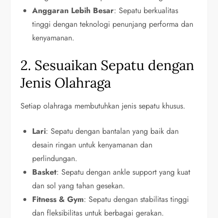
Anggaran Lebih Besar
: Sepatu berkualitas
tinggi dengan teknologi penunjang performa dan
kenyamanan.
2. Sesuaikan Sepatu dengan
Jenis Olahraga
Setiap olahraga membutuhkan jenis sepatu khusus.
Lari
: Sepatu dengan bantalan yang baik dan
desain ringan untuk kenyamanan dan
perlindungan.
Basket
: Sepatu dengan ankle support yang kuat
dan sol yang tahan gesekan.
Fitness & Gym
: Sepatu dengan stabilitas tinggi
dan fleksibilitas untuk berbagai gerakan.