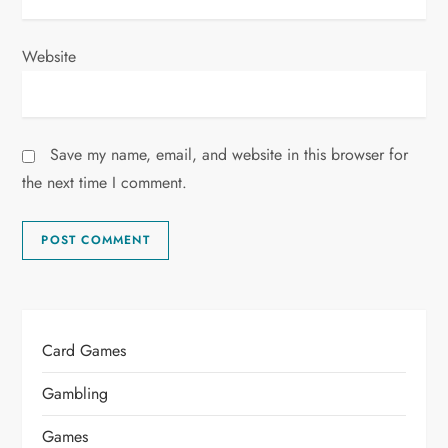
Website
Save my name, email, and website in this browser for
the next time I comment.
Card Games
Gambling
Games