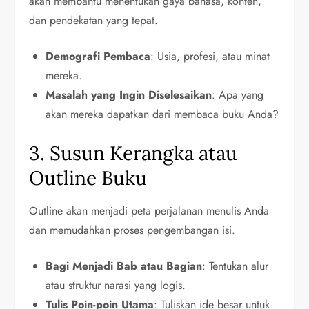
akan membantu menentukan gaya bahasa, konten,
dan pendekatan yang tepat.
Demografi Pembaca
: Usia, profesi, atau minat
mereka.
Masalah yang Ingin Diselesaikan
: Apa yang
akan mereka dapatkan dari membaca buku Anda?
3. Susun Kerangka atau
Outline Buku
Outline akan menjadi peta perjalanan menulis Anda
dan memudahkan proses pengembangan isi.
Bagi Menjadi Bab atau Bagian
: Tentukan alur
atau struktur narasi yang logis.
Tulis Poin-poin Utama
: Tuliskan ide besar untuk