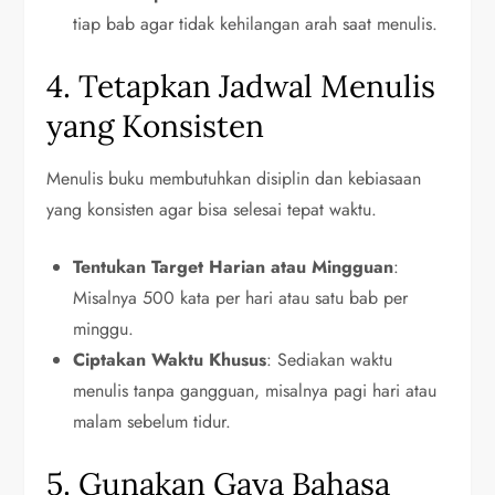
tiap bab agar tidak kehilangan arah saat menulis.
4. Tetapkan Jadwal Menulis
yang Konsisten
Menulis buku membutuhkan disiplin dan kebiasaan
yang konsisten agar bisa selesai tepat waktu.
Tentukan Target Harian atau Mingguan
:
Misalnya 500 kata per hari atau satu bab per
minggu.
Ciptakan Waktu Khusus
: Sediakan waktu
menulis tanpa gangguan, misalnya pagi hari atau
malam sebelum tidur.
5. Gunakan Gaya Bahasa