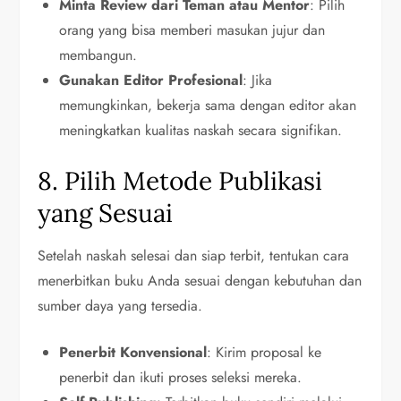
Minta Review dari Teman atau Mentor
: Pilih
orang yang bisa memberi masukan jujur dan
membangun.
Gunakan Editor Profesional
: Jika
memungkinkan, bekerja sama dengan editor akan
meningkatkan kualitas naskah secara signifikan.
8. Pilih Metode Publikasi
yang Sesuai
Setelah naskah selesai dan siap terbit, tentukan cara
menerbitkan buku Anda sesuai dengan kebutuhan dan
sumber daya yang tersedia.
Penerbit Konvensional
: Kirim proposal ke
penerbit dan ikuti proses seleksi mereka.