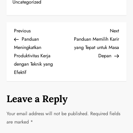
Uncategorized
P
Previous
Next
Previous
Next
Post
Post
Panduan
Panduan Memilih Karir
o
Meningkatkan
yang Tepat untuk Masa
Produktivitas Kerja
Depan
s
dengan Teknik yang
t
Efektif
n
a
Leave a Reply
v
Your email address will not be published.
Required fields
i
are marked
*