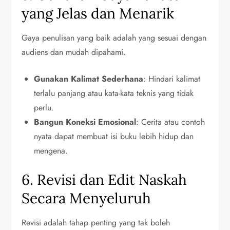
yang Jelas dan Menarik
Gaya penulisan yang baik adalah yang sesuai dengan
audiens dan mudah dipahami.
Gunakan Kalimat Sederhana
: Hindari kalimat
terlalu panjang atau kata-kata teknis yang tidak
perlu.
Bangun Koneksi Emosional
: Cerita atau contoh
nyata dapat membuat isi buku lebih hidup dan
mengena.
6. Revisi dan Edit Naskah
Secara Menyeluruh
Revisi adalah tahap penting yang tak boleh