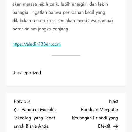
akan merasa lebih baik, lebih energik, dan lebih
bahagia. Ingatlah bahwa perubahan kecil yang
dilakukan secara konsisten akan membawa dampak
besar dalam jangka panjang.
https://aladin138en.com
Uncategorized
P
Previous
Next
Previous
Next
Post
Post
Panduan Memilih
Panduan Mengatur
o
Teknologi yang Tepat
Keuangan Pribadi yang
untuk Bisnis Anda
Efektif
s