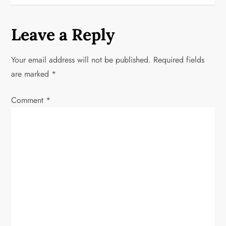
t
Leave a Reply
n
a
Your email address will not be published.
Required fields
are marked
*
v
Comment
*
i
g
a
t
i
o