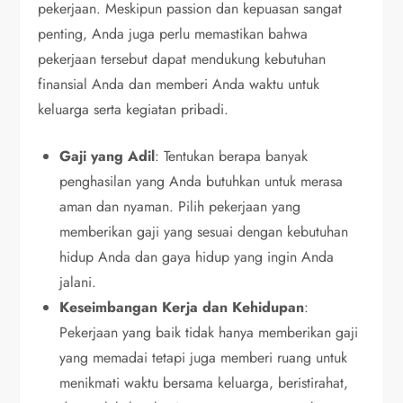
pekerjaan. Meskipun passion dan kepuasan sangat
penting, Anda juga perlu memastikan bahwa
pekerjaan tersebut dapat mendukung kebutuhan
finansial Anda dan memberi Anda waktu untuk
keluarga serta kegiatan pribadi.
Gaji yang Adil
: Tentukan berapa banyak
penghasilan yang Anda butuhkan untuk merasa
aman dan nyaman. Pilih pekerjaan yang
memberikan gaji yang sesuai dengan kebutuhan
hidup Anda dan gaya hidup yang ingin Anda
jalani.
Keseimbangan Kerja dan Kehidupan
:
Pekerjaan yang baik tidak hanya memberikan gaji
yang memadai tetapi juga memberi ruang untuk
menikmati waktu bersama keluarga, beristirahat,