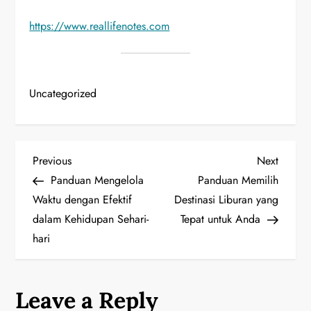
https://www.reallifenotes.com
Uncategorized
P
Previous
Next
Previous
Next
Post
Post
Panduan Mengelola
Panduan Memilih
o
Waktu dengan Efektif
Destinasi Liburan yang
dalam Kehidupan Sehari-
Tepat untuk Anda
s
hari
t
n
Leave a Reply