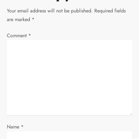
a
Your email address will not be published.
Required fields
v
are marked
*
i
Comment
*
g
a
t
i
o
n
Name
*