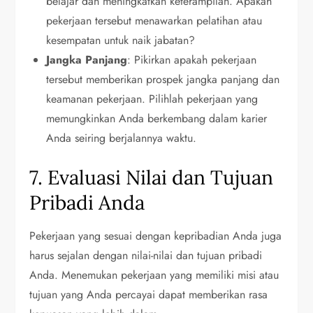
belajar dan meningkatkan keterampilan. Apakah
pekerjaan tersebut menawarkan pelatihan atau
kesempatan untuk naik jabatan?
Jangka Panjang
: Pikirkan apakah pekerjaan
tersebut memberikan prospek jangka panjang dan
keamanan pekerjaan. Pilihlah pekerjaan yang
memungkinkan Anda berkembang dalam karier
Anda seiring berjalannya waktu.
7. Evaluasi Nilai dan Tujuan
Pribadi Anda
Pekerjaan yang sesuai dengan kepribadian Anda juga
harus sejalan dengan nilai-nilai dan tujuan pribadi
Anda. Menemukan pekerjaan yang memiliki misi atau
tujuan yang Anda percayai dapat memberikan rasa