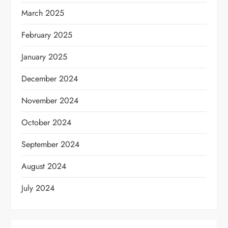
March 2025
February 2025
January 2025
December 2024
November 2024
October 2024
September 2024
August 2024
July 2024