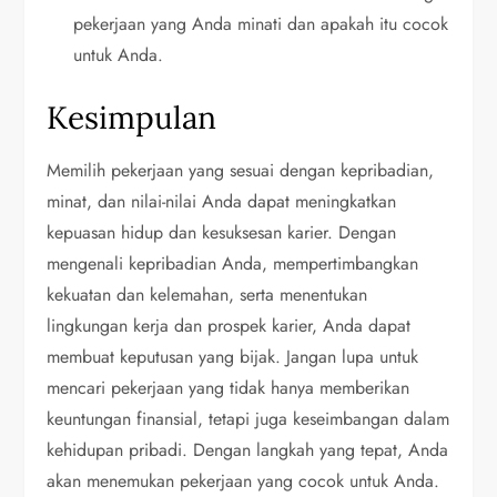
pekerjaan yang Anda minati dan apakah itu cocok
untuk Anda.
Kesimpulan
Memilih pekerjaan yang sesuai dengan kepribadian,
minat, dan nilai-nilai Anda dapat meningkatkan
kepuasan hidup dan kesuksesan karier. Dengan
mengenali kepribadian Anda, mempertimbangkan
kekuatan dan kelemahan, serta menentukan
lingkungan kerja dan prospek karier, Anda dapat
membuat keputusan yang bijak. Jangan lupa untuk
mencari pekerjaan yang tidak hanya memberikan
keuntungan finansial, tetapi juga keseimbangan dalam
kehidupan pribadi. Dengan langkah yang tepat, Anda
akan menemukan pekerjaan yang cocok untuk Anda.