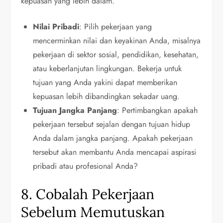
kepuasan yang lebih dalam.
Nilai Pribadi
: Pilih pekerjaan yang
mencerminkan nilai dan keyakinan Anda, misalnya
pekerjaan di sektor sosial, pendidikan, kesehatan,
atau keberlanjutan lingkungan. Bekerja untuk
tujuan yang Anda yakini dapat memberikan
kepuasan lebih dibandingkan sekadar uang.
Tujuan Jangka Panjang
: Pertimbangkan apakah
pekerjaan tersebut sejalan dengan tujuan hidup
Anda dalam jangka panjang. Apakah pekerjaan
tersebut akan membantu Anda mencapai aspirasi
pribadi atau profesional Anda?
8. Cobalah Pekerjaan
Sebelum Memutuskan