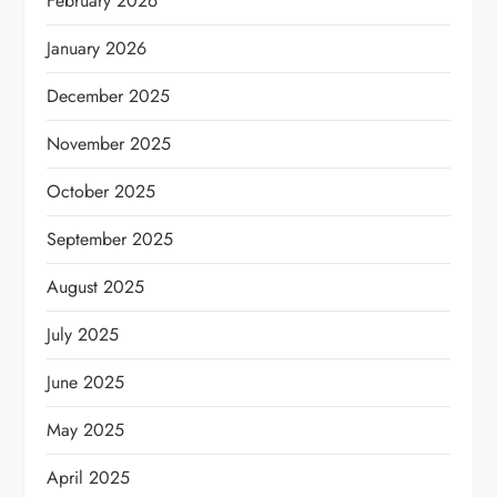
February 2026
January 2026
December 2025
November 2025
October 2025
September 2025
August 2025
July 2025
June 2025
May 2025
April 2025