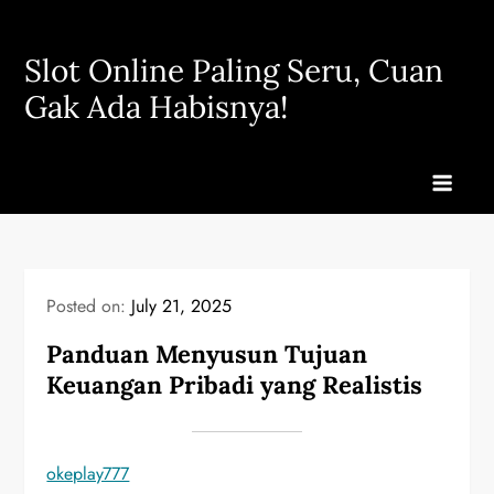
Skip
to
Slot Online Paling Seru, Cuan
content
Gak Ada Habisnya!
Posted on:
July 21, 2025
Panduan Menyusun Tujuan
Keuangan Pribadi yang Realistis
okeplay777