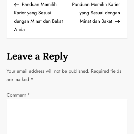
Post
Post
Panduan Memilih
Panduan Memilih Karier
o
Karier yang Sesuai
yang Sesuai dengan
dengan Minat dan Bakat
Minat dan Bakat
s
Anda
t
n
Leave a Reply
a
Your email address will not be published.
Required fields
v
are marked
*
i
Comment
*
g
a
t