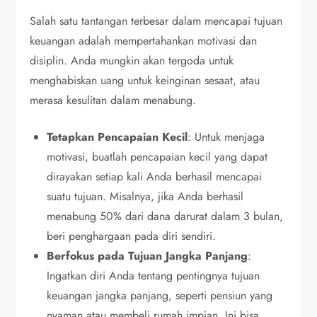
Salah satu tantangan terbesar dalam mencapai tujuan
keuangan adalah mempertahankan motivasi dan
disiplin. Anda mungkin akan tergoda untuk
menghabiskan uang untuk keinginan sesaat, atau
merasa kesulitan dalam menabung.
Tetapkan Pencapaian Kecil
: Untuk menjaga
motivasi, buatlah pencapaian kecil yang dapat
dirayakan setiap kali Anda berhasil mencapai
suatu tujuan. Misalnya, jika Anda berhasil
menabung 50% dari dana darurat dalam 3 bulan,
beri penghargaan pada diri sendiri.
Berfokus pada Tujuan Jangka Panjang
:
Ingatkan diri Anda tentang pentingnya tujuan
keuangan jangka panjang, seperti pensiun yang
nyaman atau membeli rumah impian. Ini bisa