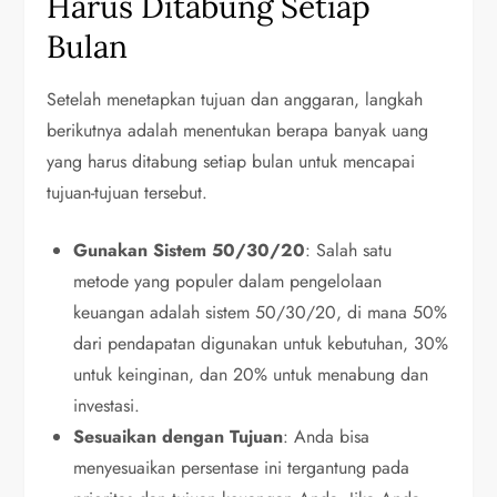
Harus Ditabung Setiap
Bulan
Setelah menetapkan tujuan dan anggaran, langkah
berikutnya adalah menentukan berapa banyak uang
yang harus ditabung setiap bulan untuk mencapai
tujuan-tujuan tersebut.
Gunakan Sistem 50/30/20
: Salah satu
metode yang populer dalam pengelolaan
keuangan adalah sistem 50/30/20, di mana 50%
dari pendapatan digunakan untuk kebutuhan, 30%
untuk keinginan, dan 20% untuk menabung dan
investasi.
Sesuaikan dengan Tujuan
: Anda bisa
menyesuaikan persentase ini tergantung pada