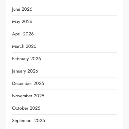
June 2026
May 2026
April 2026
March 2026
February 2026
January 2026
December 2025
November 2025
October 2025
September 2025