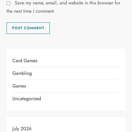
Save my name, email, and website in this browser for
the next time I comment.
Card Games
Gambling
Games
Uncategorized
July 2026