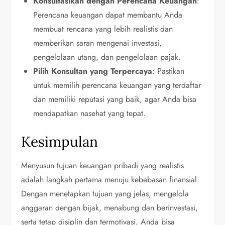
Konsultasikan dengan Perencana Keuangan
:
Perencana keuangan dapat membantu Anda
membuat rencana yang lebih realistis dan
memberikan saran mengenai investasi,
pengelolaan utang, dan pengelolaan pajak.
Pilih Konsultan yang Terpercaya
: Pastikan
untuk memilih perencana keuangan yang terdaftar
dan memiliki reputasi yang baik, agar Anda bisa
mendapatkan nasehat yang tepat.
Kesimpulan
Menyusun tujuan keuangan pribadi yang realistis
adalah langkah pertama menuju kebebasan finansial.
Dengan menetapkan tujuan yang jelas, mengelola
anggaran dengan bijak, menabung dan berinvestasi,
serta tetap disiplin dan termotivasi, Anda bisa