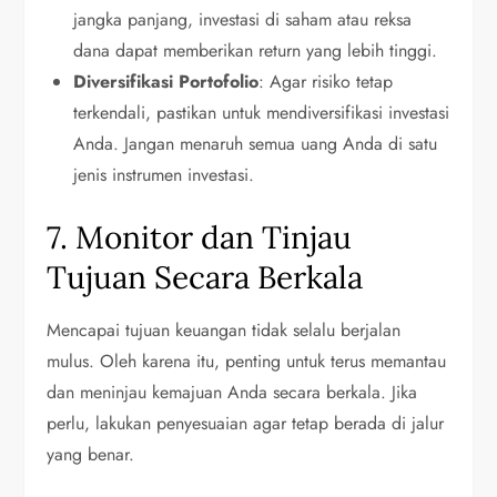
jangka panjang, investasi di saham atau reksa
dana dapat memberikan return yang lebih tinggi.
Diversifikasi Portofolio
: Agar risiko tetap
terkendali, pastikan untuk mendiversifikasi investasi
Anda. Jangan menaruh semua uang Anda di satu
jenis instrumen investasi.
7. Monitor dan Tinjau
Tujuan Secara Berkala
Mencapai tujuan keuangan tidak selalu berjalan
mulus. Oleh karena itu, penting untuk terus memantau
dan meninjau kemajuan Anda secara berkala. Jika
perlu, lakukan penyesuaian agar tetap berada di jalur
yang benar.