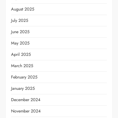
August 2025
July 2025
June 2025
May 2025
April 2025
March 2025
February 2025
January 2025
December 2024
November 2024