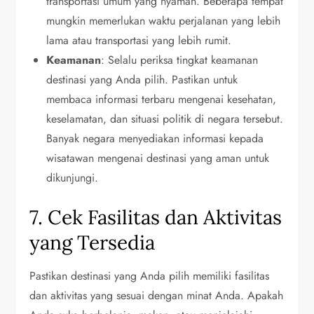
transportasi umum yang nyaman. Beberapa tempat
mungkin memerlukan waktu perjalanan yang lebih
lama atau transportasi yang lebih rumit.
Keamanan
: Selalu periksa tingkat keamanan
destinasi yang Anda pilih. Pastikan untuk
membaca informasi terbaru mengenai kesehatan,
keselamatan, dan situasi politik di negara tersebut.
Banyak negara menyediakan informasi kepada
wisatawan mengenai destinasi yang aman untuk
dikunjungi.
7. Cek Fasilitas dan Aktivitas
yang Tersedia
Pastikan destinasi yang Anda pilih memiliki fasilitas
dan aktivitas yang sesuai dengan minat Anda. Apakah