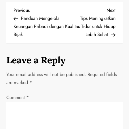
P
Previous
Next
Previous
Next
Post
Post
Panduan Mengelola
Tips Meningkatkan
o
Keuangan Pribadi dengan
Kualitas Tidur untuk Hidup
Bijak
Lebih Sehat
s
t
Leave a Reply
n
a
Your email address will not be published.
Required fields
are marked
*
v
Comment
*
i
g
a