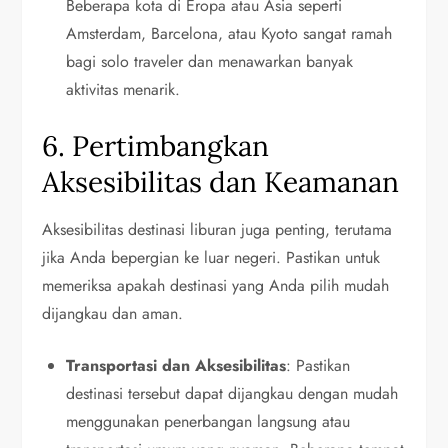
Beberapa kota di Eropa atau Asia seperti
Amsterdam, Barcelona, atau Kyoto sangat ramah
bagi solo traveler dan menawarkan banyak
aktivitas menarik.
6. Pertimbangkan
Aksesibilitas dan Keamanan
Aksesibilitas destinasi liburan juga penting, terutama
jika Anda bepergian ke luar negeri. Pastikan untuk
memeriksa apakah destinasi yang Anda pilih mudah
dijangkau dan aman.
Transportasi dan Aksesibilitas
: Pastikan
destinasi tersebut dapat dijangkau dengan mudah
menggunakan penerbangan langsung atau