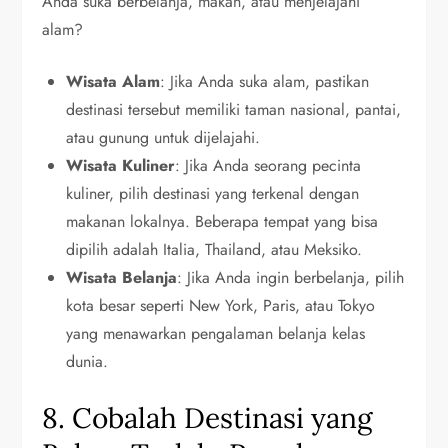
Anda suka berbelanja, makan, atau menjelajahi
alam?
Wisata Alam
: Jika Anda suka alam, pastikan
destinasi tersebut memiliki taman nasional, pantai,
atau gunung untuk dijelajahi.
Wisata Kuliner
: Jika Anda seorang pecinta
kuliner, pilih destinasi yang terkenal dengan
makanan lokalnya. Beberapa tempat yang bisa
dipilih adalah Italia, Thailand, atau Meksiko.
Wisata Belanja
: Jika Anda ingin berbelanja, pilih
kota besar seperti New York, Paris, atau Tokyo
yang menawarkan pengalaman belanja kelas
dunia.
8. Cobalah Destinasi yang