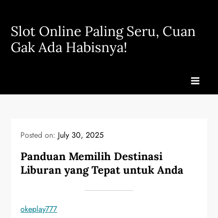
Skip
to
Slot Online Paling Seru, Cuan
content
Gak Ada Habisnya!
Posted on:
July 30, 2025
Panduan Memilih Destinasi
Liburan yang Tepat untuk Anda
okeplay777