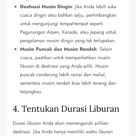
Destinasi Musim Dingin
: Jika Anda lebih suka
cuaca dingin atau bahkan salju, pertimbangkan
untuk mengunjungi tempat-tempat seperti
Pegunungan Alpen, Kanada, atau Jepang untuk
pengalaman musim dingin yang tak terlupakan.
Musim Puncak dan Musim Rendah
: Selain
cuaca, pastikan untuk memperhatikan musim
liburan di destinasi yang Anda pilih. Musim
puncak cenderung lebih ramai dan mahal,
sementara musim rendah bisa lebih tenang dan
terjangkau.
4. Tentukan Durasi Liburan
Durasi liburan Anda akan memengaruhi pilihan
destinasi. Jika Anda hanya memiliki waktu liburan