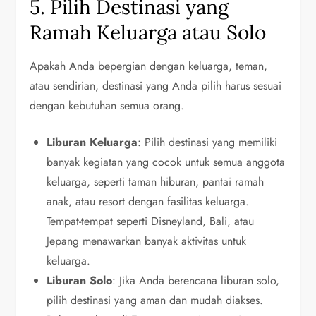
5. Pilih Destinasi yang
Ramah Keluarga atau Solo
Apakah Anda bepergian dengan keluarga, teman,
atau sendirian, destinasi yang Anda pilih harus sesuai
dengan kebutuhan semua orang.
Liburan Keluarga
: Pilih destinasi yang memiliki
banyak kegiatan yang cocok untuk semua anggota
keluarga, seperti taman hiburan, pantai ramah
anak, atau resort dengan fasilitas keluarga.
Tempat-tempat seperti Disneyland, Bali, atau
Jepang menawarkan banyak aktivitas untuk
keluarga.
Liburan Solo
: Jika Anda berencana liburan solo,
pilih destinasi yang aman dan mudah diakses.