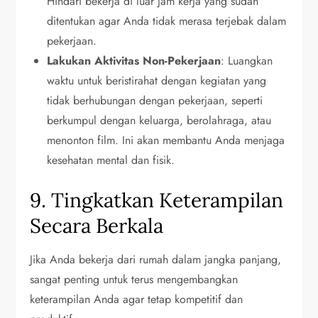
Hindari bekerja di luar jam kerja yang sudah
ditentukan agar Anda tidak merasa terjebak dalam
pekerjaan.
Lakukan Aktivitas Non-Pekerjaan
: Luangkan
waktu untuk beristirahat dengan kegiatan yang
tidak berhubungan dengan pekerjaan, seperti
berkumpul dengan keluarga, berolahraga, atau
menonton film. Ini akan membantu Anda menjaga
kesehatan mental dan fisik.
9. Tingkatkan Keterampilan
Secara Berkala
Jika Anda bekerja dari rumah dalam jangka panjang,
sangat penting untuk terus mengembangkan
keterampilan Anda agar tetap kompetitif dan