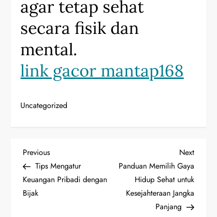
agar tetap sehat
secara fisik dan
mental.
link gacor mantap168
Uncategorized
P
Previous
Next
Previous
Next
Post
Post
Tips Mengatur
Panduan Memilih Gaya
o
Keuangan Pribadi dengan
Hidup Sehat untuk
Bijak
Kesejahteraan Jangka
s
Panjang