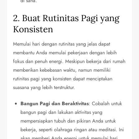
di sana.
2. Buat Rutinitas Pagi yang
Konsisten
Memulai hari dengan rutinitas yang jelas dapat
membantu Anda memulai pekerjaan dengan lebih
fokus dan penuh energi. Meskipun bekerja dari rumah
memberikan kebebasan waktu, namun memiliki
rutinitas pagi yang konsisten dapat menciptakan
suasana yang lebih terstruktur.
Bangun Pagi dan Beraktivitas
: Cobalah untuk
bangun pagi dan lakukan aktivitas yang
mempersiapkan tubuh dan pikiran Anda untuk
bekerja, seperti olahraga ringan atau meditasi. Ini
akan memberi Anda energi untuk memulai hari.