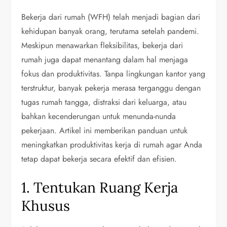
Bekerja dari rumah (WFH) telah menjadi bagian dari
kehidupan banyak orang, terutama setelah pandemi.
Meskipun menawarkan fleksibilitas, bekerja dari
rumah juga dapat menantang dalam hal menjaga
fokus dan produktivitas. Tanpa lingkungan kantor yang
terstruktur, banyak pekerja merasa terganggu dengan
tugas rumah tangga, distraksi dari keluarga, atau
bahkan kecenderungan untuk menunda-nunda
pekerjaan. Artikel ini memberikan panduan untuk
meningkatkan produktivitas kerja di rumah agar Anda
tetap dapat bekerja secara efektif dan efisien.
1. Tentukan Ruang Kerja
Khusus