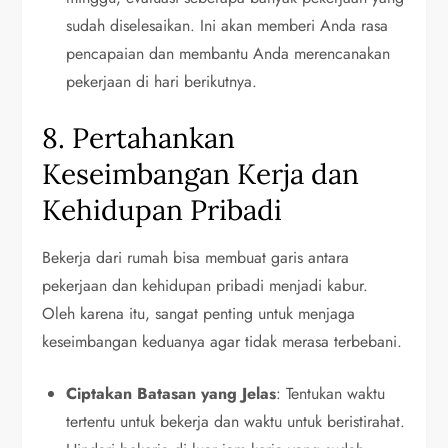
sudah diselesaikan. Ini akan memberi Anda rasa
pencapaian dan membantu Anda merencanakan
pekerjaan di hari berikutnya.
8. Pertahankan
Keseimbangan Kerja dan
Kehidupan Pribadi
Bekerja dari rumah bisa membuat garis antara
pekerjaan dan kehidupan pribadi menjadi kabur.
Oleh karena itu, sangat penting untuk menjaga
keseimbangan keduanya agar tidak merasa terbebani.
Ciptakan Batasan yang Jelas
: Tentukan waktu
tertentu untuk bekerja dan waktu untuk beristirahat.