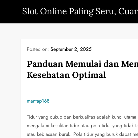
Skip
Slot Online Paling Seru, Cua
to
content
Posted on:
September 2, 2025
Panduan Memulai dan Menj
Kesehatan Optimal
mantap168
Tidur yang cukup dan berkualitas adalah kunci utam
mengalami kesulitan tidur atau pola tidur yang tidak t
atau kebiasaan buruk. Pola tidur yang buruk dapat 