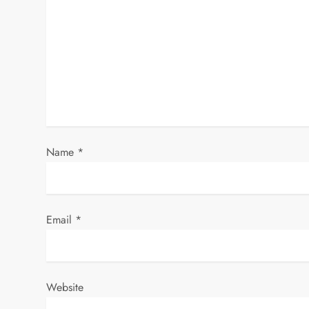
g
a
t
i
o
Name
*
n
Email
*
Website