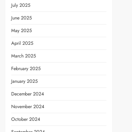
July 2025
June 2025
May 2025
April 2025
March 2025
February 2025
January 2025
December 2024
November 2024
October 2024
September 2024