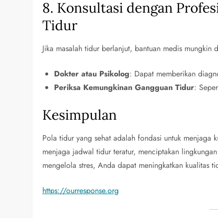
8. Konsultasi dengan Profe
Tidur
Jika masalah tidur berlanjut, bantuan medis mungkin d
Dokter atau Psikolog
: Dapat memberikan diagno
Periksa Kemungkinan Gangguan Tidur
: Seper
Kesimpulan
Pola tidur yang sehat adalah fondasi untuk menjaga 
menjaga jadwal tidur teratur, menciptakan lingkung
mengelola stres, Anda dapat meningkatkan kualitas tid
https://ourresponse.org