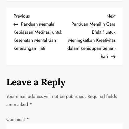
P
Previous
Next
Previous
Next
Post
Post
Panduan Memulai
Panduan Memilih Cara
o
Kebiasaan Meditasi untuk
Efektif untuk
Kesehatan Mental dan
Meningkatkan Kreativitas
s
Ketenangan Hati
dalam Kehidupan Sehari-
t
hari
n
a
Leave a Reply
v
Your email address will not be published.
Required fields
i
are marked
*
g
Comment
*