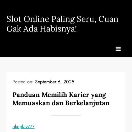
Skip
to
Slot Online Paling Seru, Cuan
content
Gak Ada Habisnya!
Posted on:
September 6, 2025
Panduan Memilih Karier yang
Memuaskan dan Berkelanjutan
okeplay777