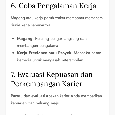
6. Coba Pengalaman Kerja
Magang atau kerja paruh waktu membantu memahami
dunia kerja sebenarnya.
Magang
: Peluang belajar langsung dan
membangun pengalaman.
Kerja Freelance atau Proyek
: Mencoba peran
berbeda untuk mengasah keterampilan.
7. Evaluasi Kepuasan dan
Perkembangan Karier
Pantau dan evaluasi apakah karier Anda memberikan
kepuasan dan peluang maju.