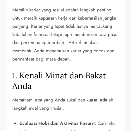
Memilih karier yang sesuai adalah langkah penting
untuk meraih kepuasan kerja dan keberhasilan jangka
panjang. Karier yang tepat tidak hanya mendukung
kebutuhan finansial tetapi juga memberikan rasa puas
dan perkembangan pribadi. Artikel ini akan
membantu Anda menemukan karier yang cocok dan
bermanfaat bagi masa depan.
1. Kenali Minat dan Bakat
Anda
Memahami apa yang Anda sukai dan kuasai adalah
langkah awal yang krusial.
Evaluasi Hobi dan Aktivitas Favorit
: Cari tahu