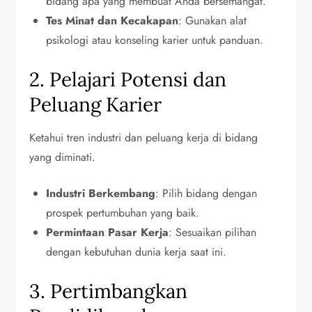
bidang apa yang membuat Anda bersemangat.
Tes Minat dan Kecakapan
: Gunakan alat
psikologi atau konseling karier untuk panduan.
2. Pelajari Potensi dan
Peluang Karier
Ketahui tren industri dan peluang kerja di bidang
yang diminati.
Industri Berkembang
: Pilih bidang dengan
prospek pertumbuhan yang baik.
Permintaan Pasar Kerja
: Sesuaikan pilihan
dengan kebutuhan dunia kerja saat ini.
3. Pertimbangkan