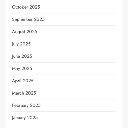
October 2025
September 2025
August 2025
July 2025
June 2025
May 2025
April 2025
March 2025
February 2025
January 2025