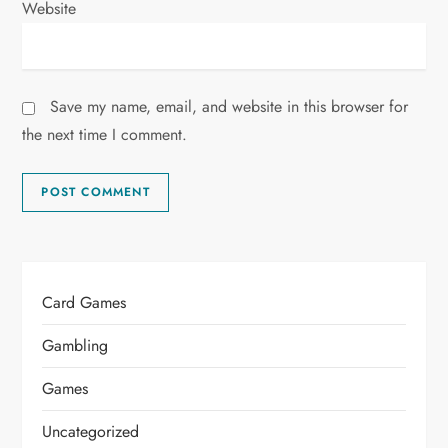
Website
Save my name, email, and website in this browser for
the next time I comment.
Card Games
Gambling
Games
Uncategorized