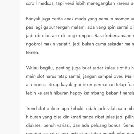
scroll medsos, tapi versi lebih menegangkan karena a
Banyak juga cerita anak muda yang nemuin momen unf
pas lagi gabut tengah malam, ada yang spin santai di k
jadi obrolan asik di tongkrongan. Rasa kebersamaan m
ngobrol makin variatif. Jadi bukan cuma sekadar main
temen.
Walau begitu, penting juga buat sadar kalau slot itu
main slot harus tetap santai, jangan sampai over. Ma
aja bonus. Sikap kayak gini bikin permainan tetap fun 
lebih ke arah hiburan happy ketimbang beban finansia
Trend slot online juga kebukti udah jadi salah satu h
hiburan yang bisa dinikmati tanpa ribet jelas jadi pi
diakses, penuh variasi, dan ada peluang bonus. Semu
pengen sesuatu yang instan tapi tetap ngasih vibe m