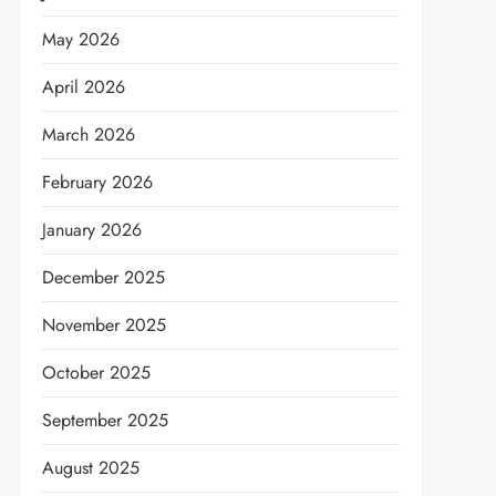
May 2026
April 2026
March 2026
February 2026
January 2026
December 2025
November 2025
October 2025
September 2025
August 2025