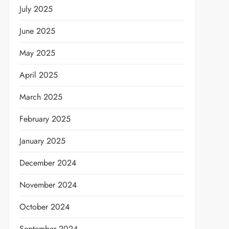
July 2025
June 2025
May 2025
April 2025
March 2025
February 2025
January 2025
December 2024
November 2024
October 2024
September 2024