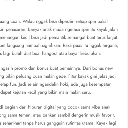
eluang cuan. Walau nggak bisa dipastiin setiap spin bakal
akin penasaran. Banyak anak muda ngerasa spin itu kayak jalan
nangan kecil bisa jadi pemantik semangat buat terus lanjut.
t langsung nambah signifikan. Rasa puas itu nggak terganti,
s lagi butuh duit buat hangout atau bayar kebutuhan.
ng ngasih promo dan bonus buat pemainnya. Dari bonus new
g bikin peluang cuan makin gede. Fitur kayak gini jelas jadi
tetap fun. Jadi selain ngandelin hoki, ada juga kesempatan
dapet kejutan kecil yang bikin main makin seru.
di bagian dari hiburan digital yang cocok sama vibe anak
ng sama temen, atau bahkan sambil dengerin musik favorit.
s sehari-hari tanpa harus gangguin rutinitas utama. Kayak lagi