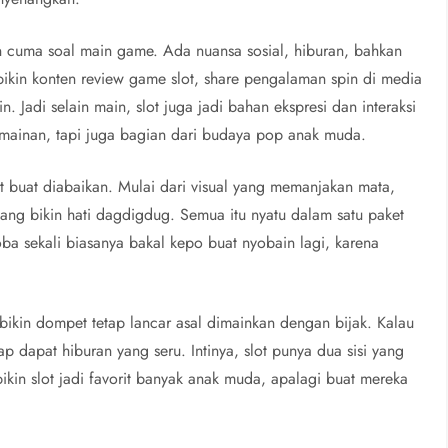
an cuma soal main game. Ada nuansa sosial, hiburan, bahkan
bikin konten review game slot, share pengalaman spin di media
n. Jadi selain main, slot juga jadi bahan ekspresi dan interaksi
permainan, tapi juga bagian dari budaya pop anak muda.
lit buat diabaikan. Mulai dari visual yang memanjakan mata,
ang bikin hati dagdigdug. Semua itu nyatu dalam satu paket
a sekali biasanya bakal kepo buat nyobain lagi, karena
 bikin dompet tetap lancar asal dimainkan dengan bijak. Kalau
ap dapat hiburan yang seru. Intinya, slot punya dua sisi yang
ikin slot jadi favorit banyak anak muda, apalagi buat mereka