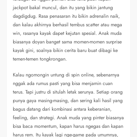
jackpot bakal muncul, dan itu yang bikin jantung
dagdigdug. Rasa penasaran itu bikin adrenalin naik,
dan kalau akhirnya berhasil tembus scatter atau mega
win, rasanya kayak dapet kejutan spesial. Anak muda
biasanya doyan banget sama momen-momen surprise
kayak gini, soalnya bikin cerita baru buat dibagi ke
temen-temen tongkrongan.
Kalau ngomongin untung di spin online, sebenarnya
nggak ada rumus pasti yang bisa menjamin cuan
terus. Tapi justru di situlah letak serunya. Setiap orang
punya gaya masing-masing, dan sering kali hasil yang
bagus datang dari kombinasi antara keberanian,
feeling, dan strategi. Anak muda yang pinter biasanya
bisa baca momentum, kapan harus ngegas dan kapan
harus rem. Itu kayak lagi nge-game pada umumnya,