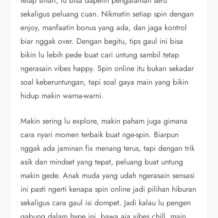
tetap smart, lu bisa dapetin pengalaman seru
sekaligus peluang cuan. Nikmatin setiap spin dengan
enjoy, manfaatin bonus yang ada, dan jaga kontrol
biar nggak over. Dengan begitu, tips gaul ini bisa
bikin lu lebih pede buat cari untung sambil tetap
ngerasain vibes happy. Spin online itu bukan sekadar
soal keberuntungan, tapi soal gaya main yang bikin
hidup makin warna-warni.
Makin sering lu explore, makin paham juga gimana
cara nyari momen terbaik buat nge-spin. Biarpun
nggak ada jaminan fix menang terus, tapi dengan trik
asik dan mindset yang tepat, peluang buat untung
makin gede. Anak muda yang udah ngerasain sensasi
ini pasti ngerti kenapa spin online jadi pilihan hiburan
sekaligus cara gaul isi dompet. Jadi kalau lu pengen
gabung dalam hype ini, bawa aja vibes chill, main