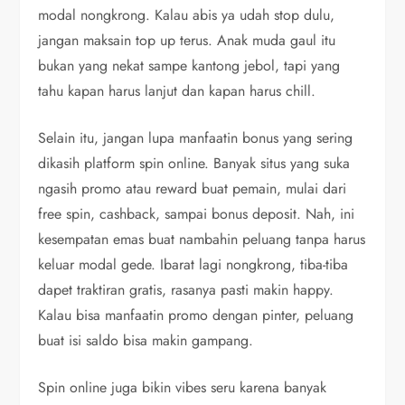
modal nongkrong. Kalau abis ya udah stop dulu,
jangan maksain top up terus. Anak muda gaul itu
bukan yang nekat sampe kantong jebol, tapi yang
tahu kapan harus lanjut dan kapan harus chill.
Selain itu, jangan lupa manfaatin bonus yang sering
dikasih platform spin online. Banyak situs yang suka
ngasih promo atau reward buat pemain, mulai dari
free spin, cashback, sampai bonus deposit. Nah, ini
kesempatan emas buat nambahin peluang tanpa harus
keluar modal gede. Ibarat lagi nongkrong, tiba-tiba
dapet traktiran gratis, rasanya pasti makin happy.
Kalau bisa manfaatin promo dengan pinter, peluang
buat isi saldo bisa makin gampang.
Spin online juga bikin vibes seru karena banyak