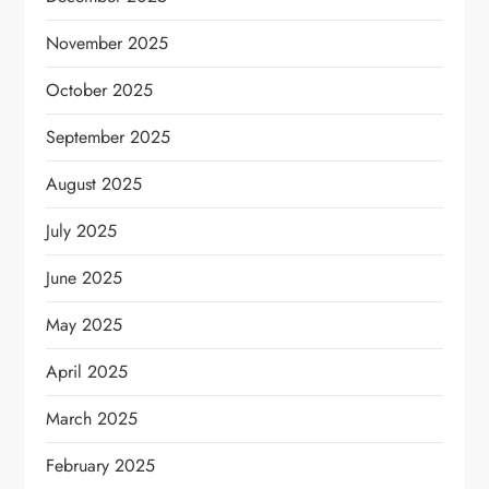
November 2025
October 2025
September 2025
August 2025
July 2025
June 2025
May 2025
April 2025
March 2025
February 2025