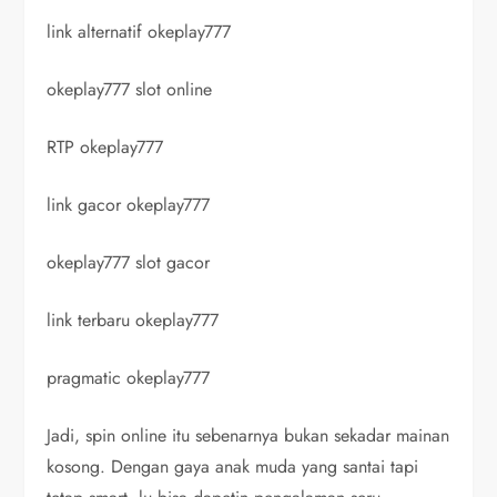
link alternatif okeplay777
okeplay777 slot online
RTP okeplay777
link gacor okeplay777
okeplay777 slot gacor
link terbaru okeplay777
pragmatic okeplay777
Jadi, spin online itu sebenarnya bukan sekadar mainan
kosong. Dengan gaya anak muda yang santai tapi