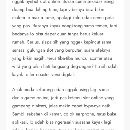
nggak nyebut slot online. Bukan cuma sekadar iseng
doang buat killing time, tapi vibe-nya bisa bikin
malem lo makin rame, apalagi kalo udah nemu pola
yang pas. Rasanya kayak nongkrong sama temen, tapi
bedanya lo bisa dapet cuan tanpa harus keluar
rumah. Serius, siapa sih yang nggak kepincut sama
sensasi gulungan slot yang berputar, suara efeknya
yang bikin nagih, terus tiba-tiba muncul scatter atau
wild yang bikin hati langsung deg-degan? Itu sih udah
kayak roller coaster versi digital.
Anak muda sekarang udah nggak asing lagi sama
dunia game online, jadi pas ketemu slot online yang
gampang diakses, jelas makin cepet hype-nya naik.
Sambil rebahan di kamar, colok earphone, terus buka
aplikasi, lo udah bisa ngerasain suasana kayak lagi