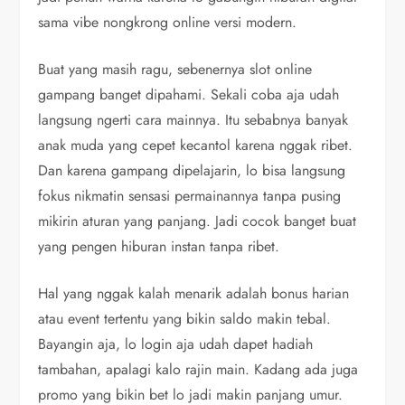
sama vibe nongkrong online versi modern.
Buat yang masih ragu, sebenernya slot online
gampang banget dipahami. Sekali coba aja udah
langsung ngerti cara mainnya. Itu sebabnya banyak
anak muda yang cepet kecantol karena nggak ribet.
Dan karena gampang dipelajarin, lo bisa langsung
fokus nikmatin sensasi permainannya tanpa pusing
mikirin aturan yang panjang. Jadi cocok banget buat
yang pengen hiburan instan tanpa ribet.
Hal yang nggak kalah menarik adalah bonus harian
atau event tertentu yang bikin saldo makin tebal.
Bayangin aja, lo login aja udah dapet hadiah
tambahan, apalagi kalo rajin main. Kadang ada juga
promo yang bikin bet lo jadi makin panjang umur.