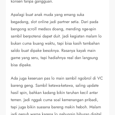
konsen tanpa gangguan.
Apalagi buat anak muda yang emang suka
begadang, slot online jadi partner setia. Dari pada
bengong scroll medsos doang, mending nge-spin
sambil berpotensi dapet duit. Jadi kegiatan malam lo
bukan cuma buang waktu, tapi bisa kasih tambahan
saldo buat dipake besoknya. Rasanya kayak main
game yang seru, tapi hadiahnya real dan langsung
bisa dipake.
Ada juga keseruan pas lo main sambil ngobrol di VC
bareng geng. Sambil ketawa-ketawa, saling update
hasil spin, bahkan kadang bikin taruhan kecil antar
temen. Jadi nggak cuma soal kemenangan pribadi,
tapi juga bikin suasana bareng makin heboh. Malam
jadi penuh warna karena lo gabungin hiburan digital