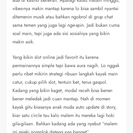
ada di kasino beneran. Apalagi kalau malam minggu,
vibes-nya makin mantap karena lo bisa sambil nyantai
ditemenin musik atau bahkan ngobrol di grup chat
sama temen yang juga lagi nge-spin. Jadi bukan cuma
soal main, tapi juga ada sisi sosialnya yang bikin
makin asik.
Yang bikin slot online jadi favorit itu karena
permainannya simple tapi bawa aura nagih. Lo nggak
perlu ribet mikirin strategi ribuan langkah kayak main
catur, cukup pilih slot, tentuin bet, terus gaspol.
Kadang yang bikin kaget, modal receh bisa bener-
bener meledak jadi cuan mantap. Nah di momen
kayak gitu biasanya anak muda auto update di story,
biar satu circle tau kalo malem itu mereka lagi hoki
gila-gilaan. Bahkan kadang ada yang nyebut “malem
ini rejeki nomplok dateng pas banget”.