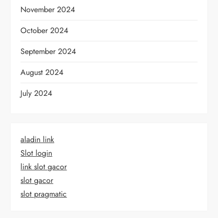
November 2024
October 2024
September 2024
August 2024
July 2024
aladin link
Slot login
link slot gacor
slot gacor
slot pragmatic