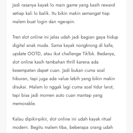
Jadi rasanya kayak lo main game yang kasih reward
setiap kali lo balik. Itu bikin makin semangat tiap
malem buat login dan nge-spin.
Tren slot online ini jelas udah jadi bagian gaya hidup
digital anak muda. Sama kayak nongkrong di kafe,
update OOTD, atau ikut challenge TikTok. Bedanya,
slot online kasih tambahan thrill karena ada
kesempatan dapet cuan. Jadi bukan cuma soal
hiburan, tapi juga ada value lebih yang bikin makin
disukai. Malam lo nggak lagi cuma soal tidur larut,
tapi bisa jadi momen auto cuan mantap yang
memorable.
Kalau dipikir-pikir, slot online ini udah kayak ritual
modern. Begitu malem tiba, beberapa orang udah