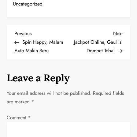
Uncategorized
P
Previous
Next
Previous
Next
Post
Post
Spin Happy, Malam
Jackpot Online, Gaul Isi
o
Auto Makin Seru
Dompet Tebal
s
t
Leave a Reply
n
Your email address will not be published.
Required fields
a
are marked
*
v
Comment
*
i