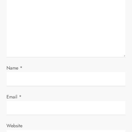
g
a
t
i
o
Name
n
*
Email
*
Website