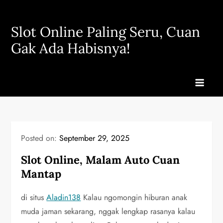
Skip
to
Slot Online Paling Seru, Cuan
content
Gak Ada Habisnya!
Posted on:
September 29, 2025
Slot Online, Malam Auto Cuan
Mantap
di situs
Aladin138
Kalau ngomongin hiburan anak
muda jaman sekarang, nggak lengkap rasanya kalau