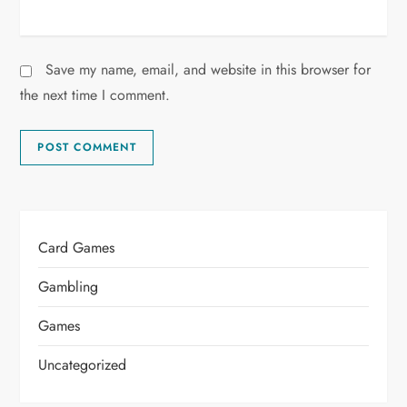
Save my name, email, and website in this browser for
the next time I comment.
Card Games
Gambling
Games
Uncategorized