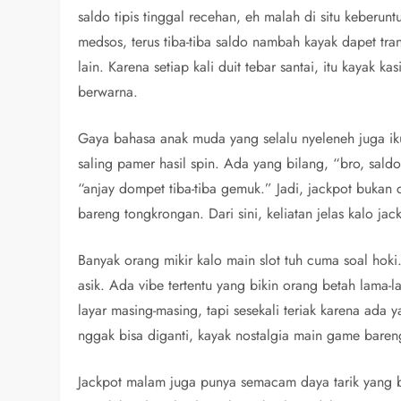
saldo tipis tinggal recehan, eh malah di situ keberun
medsos, terus tiba-tiba saldo nambah kayak dapet tra
lain. Karena setiap kali duit tebar santai, itu kayak kas
berwarna.
Gaya bahasa anak muda yang selalu nyeleneh juga ik
saling pamer hasil spin. Ada yang bilang, “bro, sal
“anjay dompet tiba-tiba gemuk.” Jadi, jackpot bukan 
bareng tongkrongan. Dari sini, keliatan jelas kalo j
Banyak orang mikir kalo main slot tuh cuma soal hoki
asik. Ada vibe tertentu yang bikin orang betah lama-
layar masing-masing, tapi sesekali teriak karena ad
nggak bisa diganti, kayak nostalgia main game bareng
Jackpot malam juga punya semacam daya tarik yang b