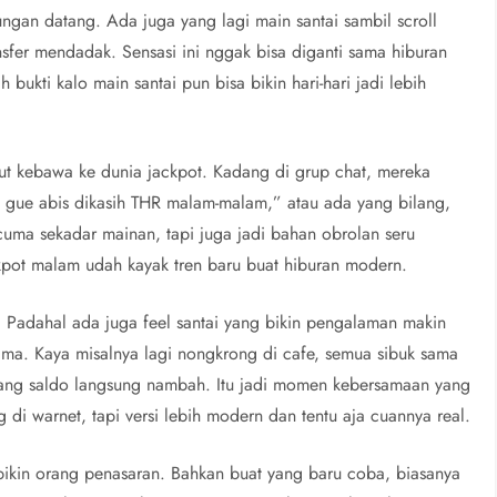
tungan datang. Ada juga yang lagi main santai sambil scroll
nsfer mendadak. Sensasi ini nggak bisa diganti sama hiburan
ih bukti kalo main santai pun bisa bikin hari-hari jadi lebih
ut kebawa ke dunia jackpot. Kadang di grup chat, mereka
do gue abis dikasih THR malam-malam,” atau ada yang bilang,
cuma sekadar mainan, tapi juga jadi bahan obrolan seru
ackpot malam udah kayak tren baru buat hiburan modern.
. Padahal ada juga feel santai yang bikin pengalaman makin
lama. Kaya misalnya lagi nongkrong di cafe, semua sibuk sama
a yang saldo langsung nambah. Itu jadi momen kebersamaan yang
 di warnet, tapi versi lebih modern dan tentu aja cuannya real.
ikin orang penasaran. Bahkan buat yang baru coba, biasanya