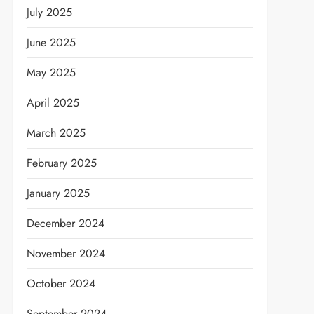
July 2025
June 2025
May 2025
April 2025
March 2025
February 2025
January 2025
December 2024
November 2024
October 2024
September 2024