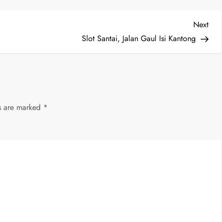
Nex
Next
Post
Slot Santai, Jalan Gaul Isi Kantong
ds are marked
*