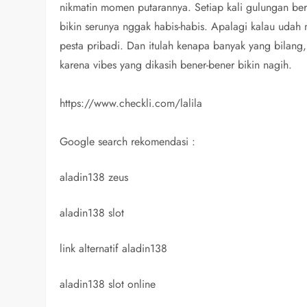
nikmatin momen putarannya. Setiap kali gulungan berh
bikin serunya nggak habis-habis. Apalagi kalau udah 
pesta pribadi. Dan itulah kenapa banyak yang bilang
karena vibes yang dikasih bener-bener bikin nagih.
https://www.checkli.com/lalila
Google search rekomendasi :
aladin138 zeus
aladin138 slot
link alternatif aladin138
aladin138 slot online