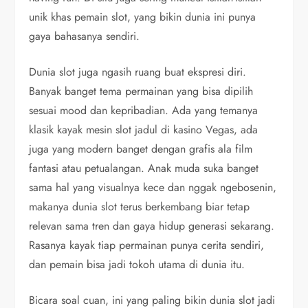
unik khas pemain slot, yang bikin dunia ini punya
gaya bahasanya sendiri.
Dunia slot juga ngasih ruang buat ekspresi diri.
Banyak banget tema permainan yang bisa dipilih
sesuai mood dan kepribadian. Ada yang temanya
klasik kayak mesin slot jadul di kasino Vegas, ada
juga yang modern banget dengan grafis ala film
fantasi atau petualangan. Anak muda suka banget
sama hal yang visualnya kece dan nggak ngebosenin,
makanya dunia slot terus berkembang biar tetap
relevan sama tren dan gaya hidup generasi sekarang.
Rasanya kayak tiap permainan punya cerita sendiri,
dan pemain bisa jadi tokoh utama di dunia itu.
Bicara soal cuan, ini yang paling bikin dunia slot jadi