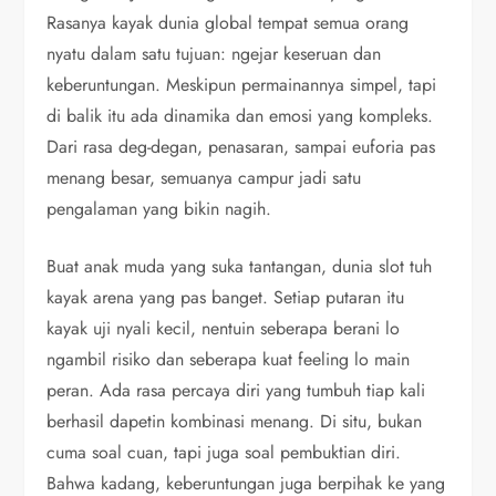
Rasanya kayak dunia global tempat semua orang
nyatu dalam satu tujuan: ngejar keseruan dan
keberuntungan. Meskipun permainannya simpel, tapi
di balik itu ada dinamika dan emosi yang kompleks.
Dari rasa deg-degan, penasaran, sampai euforia pas
menang besar, semuanya campur jadi satu
pengalaman yang bikin nagih.
Buat anak muda yang suka tantangan, dunia slot tuh
kayak arena yang pas banget. Setiap putaran itu
kayak uji nyali kecil, nentuin seberapa berani lo
ngambil risiko dan seberapa kuat feeling lo main
peran. Ada rasa percaya diri yang tumbuh tiap kali
berhasil dapetin kombinasi menang. Di situ, bukan
cuma soal cuan, tapi juga soal pembuktian diri.
Bahwa kadang, keberuntungan juga berpihak ke yang