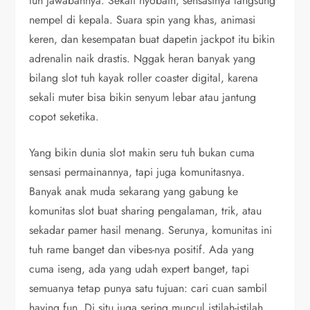
tuh jawabannya. Sekali nyobain, sensasinya langsung
nempel di kepala. Suara spin yang khas, animasi
keren, dan kesempatan buat dapetin jackpot itu bikin
adrenalin naik drastis. Nggak heran banyak yang
bilang slot tuh kayak roller coaster digital, karena
sekali muter bisa bikin senyum lebar atau jantung
copot seketika.
Yang bikin dunia slot makin seru tuh bukan cuma
sensasi permainannya, tapi juga komunitasnya.
Banyak anak muda sekarang yang gabung ke
komunitas slot buat sharing pengalaman, trik, atau
sekadar pamer hasil menang. Serunya, komunitas ini
tuh rame banget dan vibes-nya positif. Ada yang
cuma iseng, ada yang udah expert banget, tapi
semuanya tetap punya satu tujuan: cari cuan sambil
having fun. Di situ juga sering muncul istilah-istilah