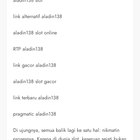
aladin138 slot
link alternatif aladin138
aladin138 slot online
RTP aladin138
link gacor aladin138
aladin138 slot gacor
link terbaru aladin138
pragmatic aladin138
Di ujungnya, semua balik lagi ke satu hal: nikmatin
prosesnya. Karena di dunia slot, keseruan sejati bukan