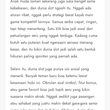
Anak muda zaman sekarang juga suka banget sama
kebebasan, dan dunia slot ngasih itu. Nggak ada
aturan ribet, nggak perlu strategi berat kayak main
game kompetitif lainnya. Semua serba cepat, ringan,
tapi tetap menantang. Satu klik bisa jadi awal dari
petualangan seru yang nggak terduga. Kadang cuma
butuh satu putaran buat ngerasain sensasi menang
besar, dan itu bikin dunia slot jadi salah satu bentuk
hiburan paling spontan yang pernah ada.
Selain itu, dunia slot juga punya sisi sosial yang
menarik. Banyak teman baru bisa ketemu lewat
kesamaan hobi ini. Obrolan soal simbol, fitur bonus,
atau game favorit bisa jadi topik seru yang bikin
suasana makin akrab. Nggak sedikit juga pasangan
atau sahabat yang justru makin dekat gara-gara sama-