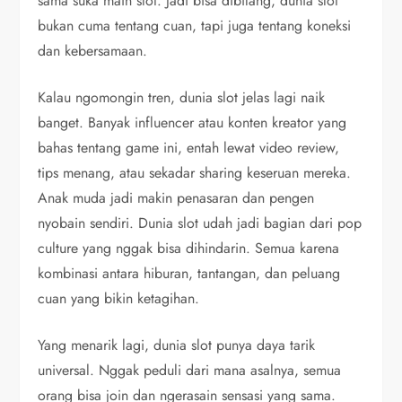
sama suka main slot. Jadi bisa dibilang, dunia slot
bukan cuma tentang cuan, tapi juga tentang koneksi
dan kebersamaan.
Kalau ngomongin tren, dunia slot jelas lagi naik
banget. Banyak influencer atau konten kreator yang
bahas tentang game ini, entah lewat video review,
tips menang, atau sekadar sharing keseruan mereka.
Anak muda jadi makin penasaran dan pengen
nyobain sendiri. Dunia slot udah jadi bagian dari pop
culture yang nggak bisa dihindarin. Semua karena
kombinasi antara hiburan, tantangan, dan peluang
cuan yang bikin ketagihan.
Yang menarik lagi, dunia slot punya daya tarik
universal. Nggak peduli dari mana asalnya, semua
orang bisa join dan ngerasain sensasi yang sama.