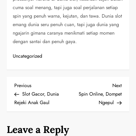
cuma soal menang, tapi juga soal perjalanan setiap
spin yang penuh warna, kejutan, dan tawa. Dunia slot
emang dunia seru penuh cuan, tapi juga dunia yang
ngajarin gimana caranya menikmati setiap momen
dengan santai dan penuh gaya.
Uncategorized
P
Previous
Next
Previous
Next
Post
Post
Slot Gacor, Dunia
Spin Online, Dompet
o
Rejeki Anak Gaul
Ngepul
s
t
Leave a Reply