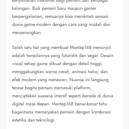
kenyamanan maksimal bagi pemain dari berbagai
kalangan. Baik pemain baru maupun gamer
berpengalaman, semuanya bisa menikmati sensasi
dunia game modern dengan cara yang mudah dan
menyenangkan.
Salah satu hal yang membuat Mantap168 menonjol
adalah tampilannya yang futuristik dan segar. Desain
visual setiap game dibuat dengan detail tinggi,
menggabungkan warna cerah, animasi halus, dan
efek modern yang menawan. Nuansa ini langsung
terasa begitu pemain memasuki platform,
menciptakan suasana imersif seperti berada di dunia
digital masa depan. Mantap168 benar-benar tahu
bagaimana memanjakan pemain dengan kombinasi
estetika dan teknologi.