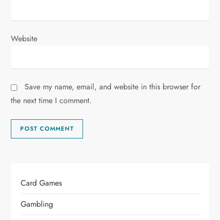
Website
Save my name, email, and website in this browser for
the next time I comment.
Card Games
Gambling