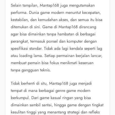
Selain tampilan, Mantap168 juga mengutamakan
performa. Dunia game modern menuntut kecepatan,
kestabilan, dan kemudahan akses, dan semua itu bisa
ditemukan di sini. Game di Mantap168 dirancang
agar bisa dimainkan tanpa hambatan di berbagai
perangkat, termasuk ponsel dan komputer dengan
spesifikasi standar. Tidak ada lagi kendala seperti lag
atau loading lama. Setiap permainan berjalan lancar,
membuat pemain bisa fokus menikmati keseruan
tanpa gangguan teknis.
Tidak berhenti di situ, Mantap168 juga menjadi
tempat di mana berbagai genre game modern
berkumpul. Dari game kasual ringan yang bisa
dimainkan sambil santai, hingga game dengan tingkat
kesulitan tinggi yang menantang strategi dan refleks