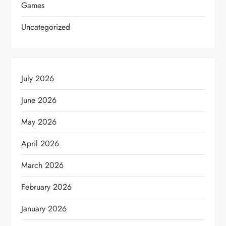
Games
Uncategorized
July 2026
June 2026
May 2026
April 2026
March 2026
February 2026
January 2026