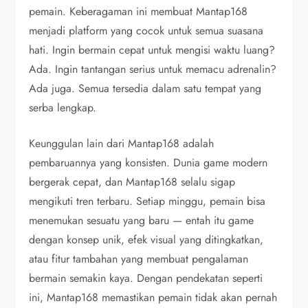
pemain. Keberagaman ini membuat Mantap168
menjadi platform yang cocok untuk semua suasana
hati. Ingin bermain cepat untuk mengisi waktu luang?
Ada. Ingin tantangan serius untuk memacu adrenalin?
Ada juga. Semua tersedia dalam satu tempat yang
serba lengkap.
Keunggulan lain dari Mantap168 adalah
pembaruannya yang konsisten. Dunia game modern
bergerak cepat, dan Mantap168 selalu sigap
mengikuti tren terbaru. Setiap minggu, pemain bisa
menemukan sesuatu yang baru — entah itu game
dengan konsep unik, efek visual yang ditingkatkan,
atau fitur tambahan yang membuat pengalaman
bermain semakin kaya. Dengan pendekatan seperti
ini, Mantap168 memastikan pemain tidak akan pernah