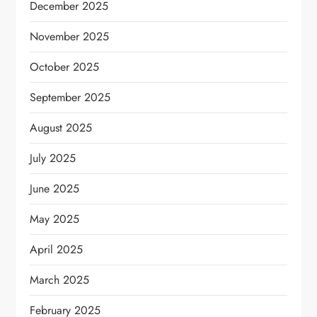
December 2025
November 2025
October 2025
September 2025
August 2025
July 2025
June 2025
May 2025
April 2025
March 2025
February 2025