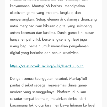
kenyamanan, Mantap168 berhasil menciptakan
ekosistem game yang modern, lengkap, dan
menyenangkan. Setiap elemen di dalamnya dirancang
untuk menghadirkan hiburan digital yang seimbang
antara keseruan dan kualitas. Dunia game kini bukan
hanya tempat untuk bersenang-senang, tapi juga
ruang bagi pemain untuk merasakan pengalaman
digital yang berkelas dan penuh kreativitas.
https://valetinowiki.racing/wiki/User:Luluputri
Dengan semua keunggulan tersebut, Mantap168
pantas disebut sebagai representasi dunia game
modern yang sesungguhnya. Platform ini bukan
sekadar tempat bermain, melainkan simbol dari
bagaimana teknologi bisa membawa hiburan ke level