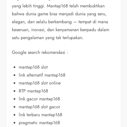
yang lebih tinggi. Mantap168 telah membuktikan
bahwa dunia game bisa menjadi dunia yang seru,
elegan, dan selalu berkembang — tempat di mana
keseruan, inovasi, dan kenyamanan berpadu dalam
satu pengalaman yang tak terlupakan.
Google search rekomendasi :
mantap168 slot
link alternatif mantap168
mantap168 slot online
RTP mantap168
link gacor mantap168
mantap168 slot gacor
link terbaru mantap168
pragmatic mantap168