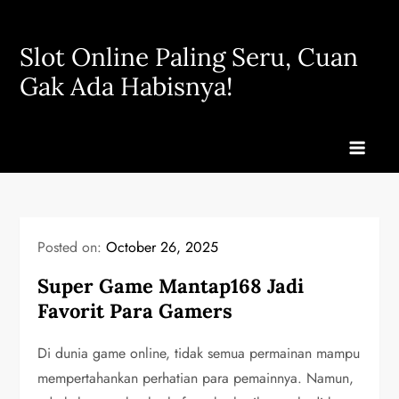
Skip
to
Slot Online Paling Seru, Cuan
content
Gak Ada Habisnya!
Posted on:
October 26, 2025
Super Game Mantap168 Jadi
Favorit Para Gamers
Di dunia game online, tidak semua permainan mampu
mempertahankan perhatian para pemainnya. Namun,