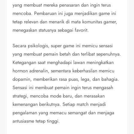
yang membuat mereka penasaran dan ingin terus
mencoba. Pembaruan ini juga menjadikan game ini
tetap relevan dan menarik di mata komunitas gamer,
menegaskan statusnya sebagai favorit.
Secara psikologis, super game ini memicu sensasi
yang membuat pemain betah dan terlibat sepenuhnya.
Ketegangan saat menghadapi lawan meningkatkan
hormon adrenalin, sementara keberhasilan memicu
dopamin, memberikan rasa puas, lega, dan bahagia.
Sensasi ini membuat pemain ingin terus mengasah
strategi, mencoba mode baru, dan merasakan
kemenangan berikutnya. Setiap match menjadi
pengalaman yang memacu semangat dan menjaga
antusiasme tetap tinggi.