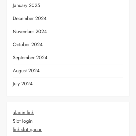
January 2025
December 2024
November 2024
October 2024
September 2024
August 2024
July 2024
aladin link
Slot login
link slot gacor