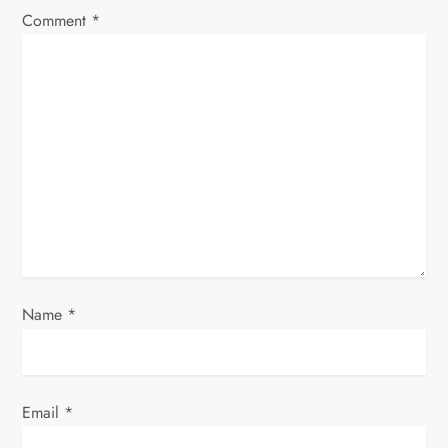
Comment
*
i
g
a
t
i
o
n
Name
*
Email
*