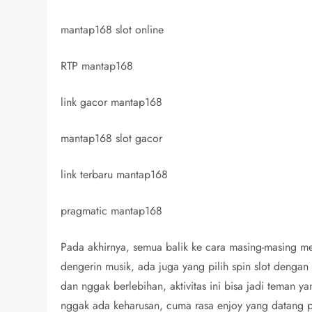
mantap168 slot online
RTP mantap168
link gacor mantap168
mantap168 slot gacor
link terbaru mantap168
pragmatic mantap168
Pada akhirnya, semua balik ke cara masing-masing m
dengerin musik, ada juga yang pilih spin slot denga
dan nggak berlebihan, aktivitas ini bisa jadi teman y
nggak ada keharusan, cuma rasa enjoy yang datang pela