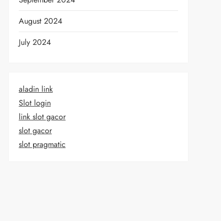
August 2024
July 2024
aladin link
Slot login
link slot gacor
slot gacor
slot pragmatic