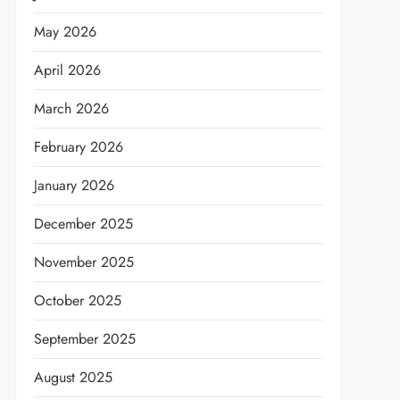
May 2026
April 2026
March 2026
February 2026
January 2026
December 2025
November 2025
October 2025
September 2025
August 2025