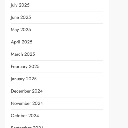
July 2025
June 2025
May 2025
April 2025
March 2025
February 2025
January 2025
December 2024
November 2024
October 2024
September 2024