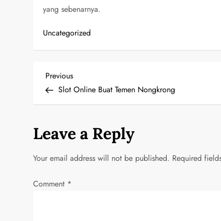
yang sebenarnya.
Uncategorized
P
Previous
Previous
Post
Slot Online Buat Temen Nongkrong
o
s
Leave a Reply
t
Your email address will not be published.
Required fiel
n
a
Comment
*
v