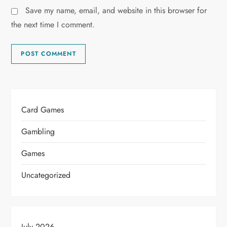
Save my name, email, and website in this browser for
the next time I comment.
Card Games
Gambling
Games
Uncategorized
July 2026