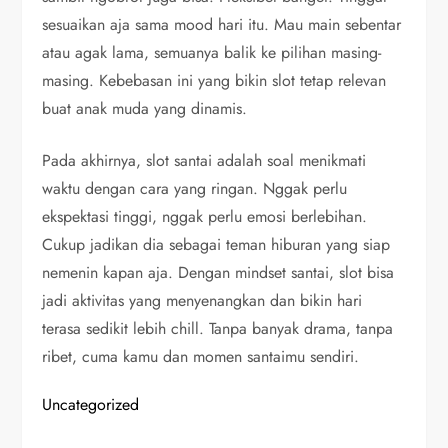
sesuaikan aja sama mood hari itu. Mau main sebentar
atau agak lama, semuanya balik ke pilihan masing-
masing. Kebebasan ini yang bikin slot tetap relevan
buat anak muda yang dinamis.
Pada akhirnya, slot santai adalah soal menikmati
waktu dengan cara yang ringan. Nggak perlu
ekspektasi tinggi, nggak perlu emosi berlebihan.
Cukup jadikan dia sebagai teman hiburan yang siap
nemenin kapan aja. Dengan mindset santai, slot bisa
jadi aktivitas yang menyenangkan dan bikin hari
terasa sedikit lebih chill. Tanpa banyak drama, tanpa
ribet, cuma kamu dan momen santaimu sendiri.
Uncategorized