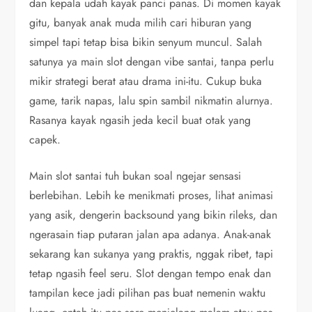
dan kepala udah kayak panci panas. Di momen kayak
gitu, banyak anak muda milih cari hiburan yang
simpel tapi tetap bisa bikin senyum muncul. Salah
satunya ya main slot dengan vibe santai, tanpa perlu
mikir strategi berat atau drama ini-itu. Cukup buka
game, tarik napas, lalu spin sambil nikmatin alurnya.
Rasanya kayak ngasih jeda kecil buat otak yang
capek.
Main slot santai tuh bukan soal ngejar sensasi
berlebihan. Lebih ke menikmati proses, lihat animasi
yang asik, dengerin backsound yang bikin rileks, dan
ngerasain tiap putaran jalan apa adanya. Anak-anak
sekarang kan sukanya yang praktis, nggak ribet, tapi
tetap ngasih feel seru. Slot dengan tempo enak dan
tampilan kece jadi pilihan pas buat nemenin waktu