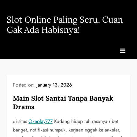
Skip
to
Slot Online Paling Seru, Cuan
content
Gak Ada Habisnya!
Posted on:
January 13, 2026
Main Slot Santai Tanpa Banyak
Drama
di situs
Okeplay777
Kadang hidup tuh rasanya ribet
banget, notifikasi numpuk, kerjaan nggak kelar-kelar,