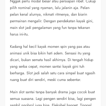
Nggak perlu modal besar atau persiapan ribet. Cukup
pilih nominal yang nyaman, lalu jalanin aja. Pelan-
pelan kenal alurnya, nikmati ritmenya, dan biarin
permainan mengalir. Dengan pendekatan kayak gini,
main slot jadi pengalaman yang fun tanpa tekanan
harus ini-itu.
Kadang hal kecil kayak momen spin yang pas atau
animasi unik bisa bikin hati adem. Sensasi itu yang
dicari, bukan semata hasil akhirnya. Di tengah hidup
yang serba cepat, momen santai kayak gini tuh
berharga. Slot jadi salah satu cara simpel buat ngasih
ruang buat diri sendiri, meski cuma sebentar.
Main slot santai tanpa banyak drama juga cocok buat
semua suasana. Lagi pengen sendiri bisa, lagi pengen
sambil ngobrol juga bisa. Fleksibel banget. Tinggal