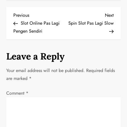
P
Previous
Next
Previous
Next
Post
Post
Slot Online Pas Lagi
Spin Slot Pas Lagi Slow
o
Pengen Sendiri
s
t
Leave a Reply
n
Your email address will not be published.
Required fields
a
are marked
*
v
Comment
*
i
g