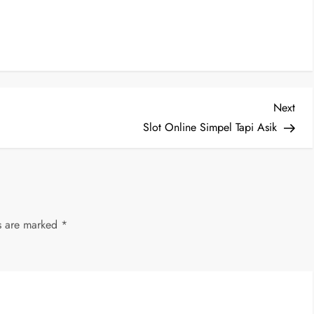
Nex
Next
Post
Slot Online Simpel Tapi Asik
ds are marked
*