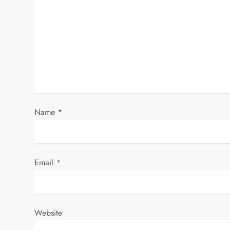
i
g
a
t
i
Name
*
o
n
Email
*
Website