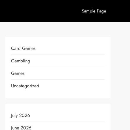
Sample Page
Card Games
Gambling
Games
Uncategorized
July 2026
June 2026