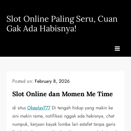
Skip
to
Slot Online Paling Seru, Cuan
content
Gak Ada Habisnya!
Posted on:
February 8, 2026
Slot Online dan Momen Me Time
di situs
Okeplay777
Di tengah hidup yang makin ke
sini makin rame, notifikasi nggak ada habisnya, chat
numpuk, kerjaan kayak lomba lari estafet tanpa garis