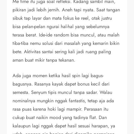
Me time itu juga soal refleksi. Kadang sambil main,
pikiran jadi lebih jernih. Aneh tapi nyata. Saat tangan
sibuk tap layar dan mata fokus ke reel, otak justru
bisa pelan-pelan ngurai hal-hal yang sebelumnya
terasa berat. Ide-ide random bisa muncul, atau malah
tiba-tiba nemu solusi dari masalah yang kemarin bikin
bete. Aktivitas santai sering kali jadi ruang paling
aman buat mikir tanpa tekanan.
Ada juga momen ketika hasil spin lagi bagus-
bagusnya. Rasanya kayak dapet bonus kecil dari
semesta. Senyum tipis muncul tanpa sadar. Walau
nominalnya mungkin nggak fantastis, tetap aja ada
rasa puas karena hoki lagi mampir. Perasaan itu
cukup buat naikin mood yang tadinya flat. Dan
kalaupun lagi nggak dapet hasil sesuai harapan, ya