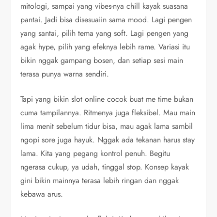
mitologi, sampai yang vibes-nya chill kayak suasana
pantai. Jadi bisa disesuaiin sama mood. Lagi pengen
yang santai, pilih tema yang soft. Lagi pengen yang
agak hype, pilih yang efeknya lebih rame. Variasi itu
bikin nggak gampang bosen, dan setiap sesi main
terasa punya warna sendiri.
Tapi yang bikin slot online cocok buat me time bukan
cuma tampilannya. Ritmenya juga fleksibel. Mau main
lima menit sebelum tidur bisa, mau agak lama sambil
ngopi sore juga hayuk. Nggak ada tekanan harus stay
lama. Kita yang pegang kontrol penuh. Begitu
ngerasa cukup, ya udah, tinggal stop. Konsep kayak
gini bikin mainnya terasa lebih ringan dan nggak
kebawa arus.