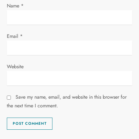
Name
n
*
Email
*
Website
Save my name, email, and website in this browser for
the next time I comment.