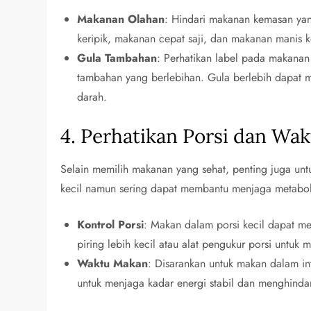
Makanan Olahan
: Hindari makanan kemasan yang
keripik, makanan cepat saji, dan makanan manis k
Gula Tambahan
: Perhatikan label pada makana
tambahan yang berlebihan. Gula berlebih dapat 
darah.
4. Perhatikan Porsi dan Wa
Selain memilih makanan yang sehat, penting juga un
kecil namun sering dapat membantu menjaga metaboli
Kontrol Porsi
: Makan dalam porsi kecil dapat m
piring lebih kecil atau alat pengukur porsi untu
Waktu Makan
: Disarankan untuk makan dalam in
untuk menjaga kadar energi stabil dan menghindar