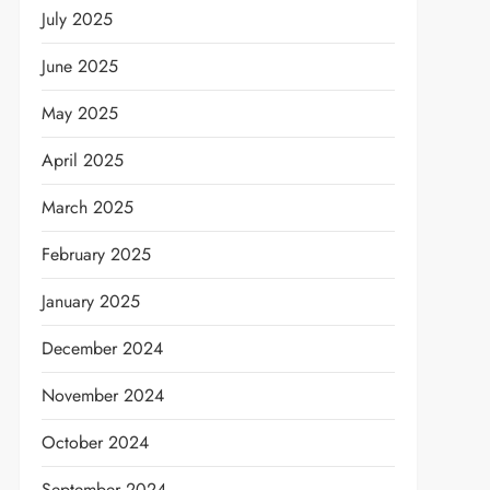
July 2025
June 2025
May 2025
April 2025
March 2025
February 2025
January 2025
December 2024
November 2024
October 2024
September 2024