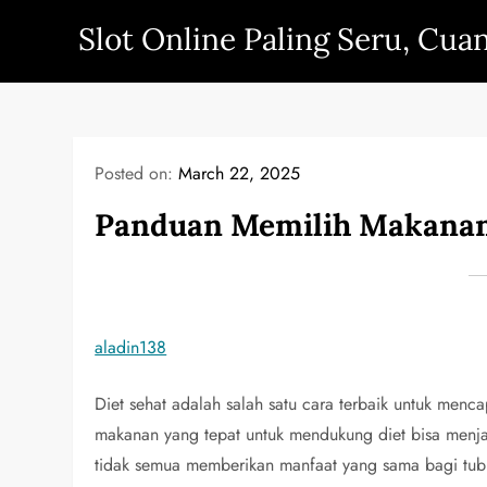
Skip
Slot Online Paling Seru, Cua
to
content
Posted on:
March 22, 2025
Panduan Memilih Makanan 
aladin138
Diet sehat adalah salah satu cara terbaik untuk me
makanan yang tepat untuk mendukung diet bisa menja
tidak semua memberikan manfaat yang sama bagi tubu