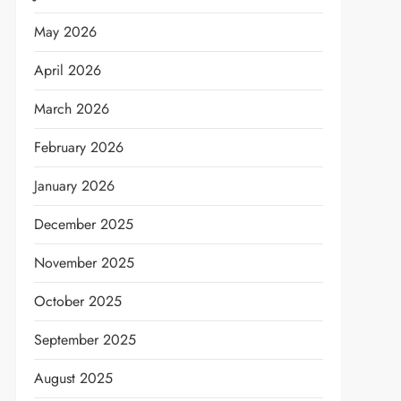
May 2026
April 2026
March 2026
February 2026
January 2026
December 2025
November 2025
October 2025
September 2025
August 2025