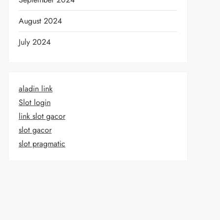
August 2024
July 2024
aladin link
Slot login
link slot gacor
slot gacor
slot pragmatic