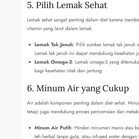
5. Pilih Lemak Sehat
Lemak sehat sangat penting dalam diet karena memb
vitamin yang larut dalam lemak.
Lemak Tak Jenuh
: Pilih sumber lemak tak jenuh s
Lemak tak jenuh ini dapat mendukung kesehatan 
Lemak Omega-3
: Lemak omega-3 yang ditemukan
bagi kesehatan otak dan jantung.
6. Minum Air yang Cukup
Air adalah komponen penting dalam diet sehat. Minum
tetapi juga mendukung proses pencernaan dan metab
Minum Air Putih
: Hindari minuman manis atau ber
teh herbal tanpa gula, atau infused water dengan