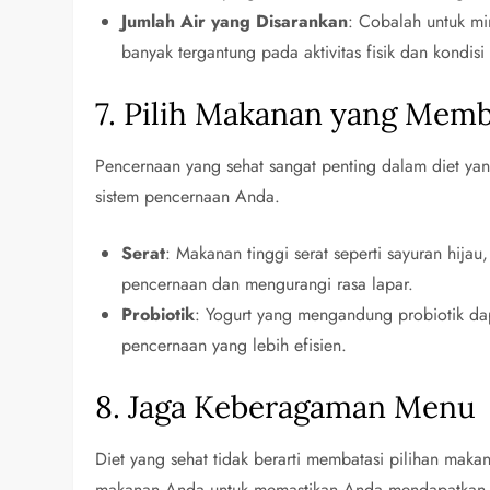
Jumlah Air yang Disarankan
: Cobalah untuk min
banyak tergantung pada aktivitas fisik dan kondisi
7. Pilih Makanan yang Mem
Pencernaan yang sehat sangat penting dalam diet yan
sistem pencernaan Anda.
Serat
: Makanan tinggi serat seperti sayuran hija
pencernaan dan mengurangi rasa lapar.
Probiotik
: Yogurt yang mengandung probiotik d
pencernaan yang lebih efisien.
8. Jaga Keberagaman Menu
Diet yang sehat tidak berarti membatasi pilihan m
makanan Anda untuk memastikan Anda mendapatkan se