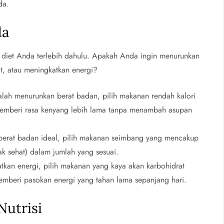
da.
da
n diet Anda terlebih dahulu. Apakah Anda ingin menurunkan
t, atau meningkatkan energi?
dalah menurunkan berat badan, pilih makanan rendah kalori
memberi rasa kenyang lebih lama tanpa menambah asupan
berat badan ideal, pilih makanan seimbang yang mencakup
ak sehat) dalam jumlah yang sesuai.
atkan energi, pilih makanan yang kaya akan karbohidrat
emberi pasokan energi yang tahan lama sepanjang hari.
Nutrisi