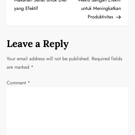
yang Efektif
untuk Meningkatkan
s
Produktivitas
t
n
Leave a Reply
a
Your email address will not be published.
Required fields
v
are marked
*
i
Comment
*
g
a
t
i