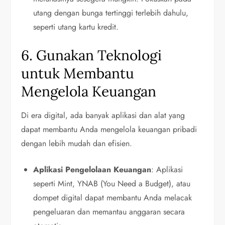
utang dengan bunga tertinggi terlebih dahulu,
seperti utang kartu kredit.
6. Gunakan Teknologi
untuk Membantu
Mengelola Keuangan
Di era digital, ada banyak aplikasi dan alat yang
dapat membantu Anda mengelola keuangan pribadi
dengan lebih mudah dan efisien.
Aplikasi Pengelolaan Keuangan
: Aplikasi
seperti Mint, YNAB (You Need a Budget), atau
dompet digital dapat membantu Anda melacak
pengeluaran dan memantau anggaran secara