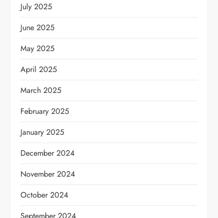
July 2025
June 2025
May 2025
April 2025
March 2025
February 2025
January 2025
December 2024
November 2024
October 2024
September 2024