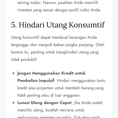
seiring waktu. Namun, pastikan Anda memilih
investasi yang sesuai dengan profil risiko Anda.
5. Hindari Utang Konsumtif
Utang konsumtif dapat membuat keuangan Anda
terganggu dan menjadi beban jangka panjang. Oleh
karena itu, penting untuk menghindari utang yang
tidak produktif.
Jangan Menggunakan Kredit untuk
Pembelian Impulsif
: Hindari menggunakan kartu
kredit atau pinjaman untuk membeli barang yang
tidak penting atau di luar anggaran.
Lunasi Utang dengan Cepat
: Jika Anda sudah
memiliki utang, buatlah rencana untuk
melunasinya sesegera mungkin. Fokuskan pada