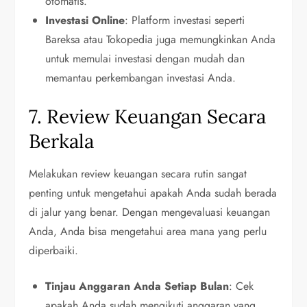
otomatis.
Investasi Online
: Platform investasi seperti
Bareksa atau Tokopedia juga memungkinkan Anda
untuk memulai investasi dengan mudah dan
memantau perkembangan investasi Anda.
7. Review Keuangan Secara
Berkala
Melakukan review keuangan secara rutin sangat
penting untuk mengetahui apakah Anda sudah berada
di jalur yang benar. Dengan mengevaluasi keuangan
Anda, Anda bisa mengetahui area mana yang perlu
diperbaiki.
Tinjau Anggaran Anda Setiap Bulan
: Cek
apakah Anda sudah mengikuti anggaran yang