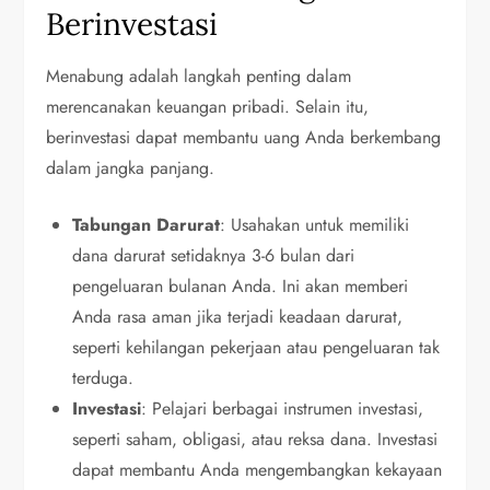
Berinvestasi
Menabung adalah langkah penting dalam
merencanakan keuangan pribadi. Selain itu,
berinvestasi dapat membantu uang Anda berkembang
dalam jangka panjang.
Tabungan Darurat
: Usahakan untuk memiliki
dana darurat setidaknya 3-6 bulan dari
pengeluaran bulanan Anda. Ini akan memberi
Anda rasa aman jika terjadi keadaan darurat,
seperti kehilangan pekerjaan atau pengeluaran tak
terduga.
Investasi
: Pelajari berbagai instrumen investasi,
seperti saham, obligasi, atau reksa dana. Investasi
dapat membantu Anda mengembangkan kekayaan