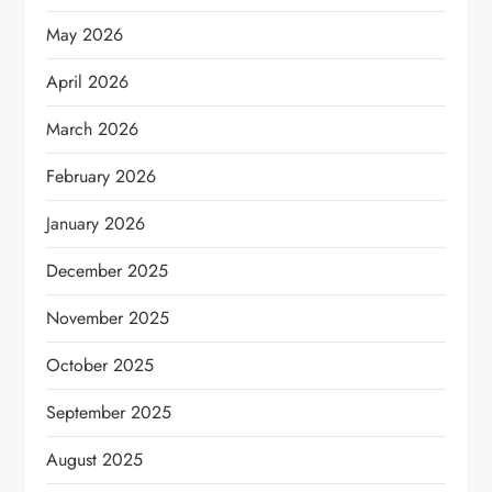
May 2026
April 2026
March 2026
February 2026
January 2026
December 2025
November 2025
October 2025
September 2025
August 2025