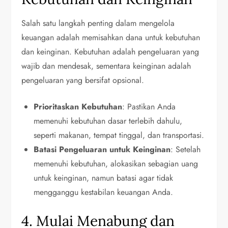
Salah satu langkah penting dalam mengelola
keuangan adalah memisahkan dana untuk kebutuhan
dan keinginan. Kebutuhan adalah pengeluaran yang
wajib dan mendesak, sementara keinginan adalah
pengeluaran yang bersifat opsional.
Prioritaskan Kebutuhan
: Pastikan Anda
memenuhi kebutuhan dasar terlebih dahulu,
seperti makanan, tempat tinggal, dan transportasi.
Batasi Pengeluaran untuk Keinginan
: Setelah
memenuhi kebutuhan, alokasikan sebagian uang
untuk keinginan, namun batasi agar tidak
mengganggu kestabilan keuangan Anda.
4. Mulai Menabung dan