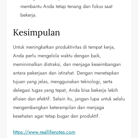
membantu Anda tetap tenang dan fokus saat
bekerja.
Kesimpulan
Untuk meningkatkan produktivitas di tempat kerja,
Anda perlu mengelola waktu dengan baik,
meminimalkan distraksi, dan menjaga keseimbangan
antara pekerjaan dan istirahat. Dengan menetapkan
tujuan yang jelas, menggunakan teknologi, serta
delegasi tugas yang tepat, Anda bisa bekerja lebih
efisien dan efektif. Selain itu, jangan lupa untuk selalu
mengembangkan keterampilan dan menjaga
kesehatan agar tetap bugar dan produktif.
https://www.reallifenotes.com