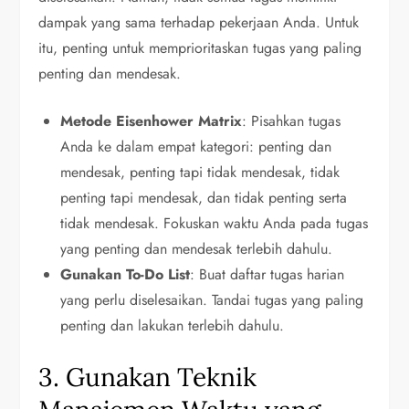
dampak yang sama terhadap pekerjaan Anda. Untuk
itu, penting untuk memprioritaskan tugas yang paling
penting dan mendesak.
Metode Eisenhower Matrix
: Pisahkan tugas
Anda ke dalam empat kategori: penting dan
mendesak, penting tapi tidak mendesak, tidak
penting tapi mendesak, dan tidak penting serta
tidak mendesak. Fokuskan waktu Anda pada tugas
yang penting dan mendesak terlebih dahulu.
Gunakan To-Do List
: Buat daftar tugas harian
yang perlu diselesaikan. Tandai tugas yang paling
penting dan lakukan terlebih dahulu.
3. Gunakan Teknik