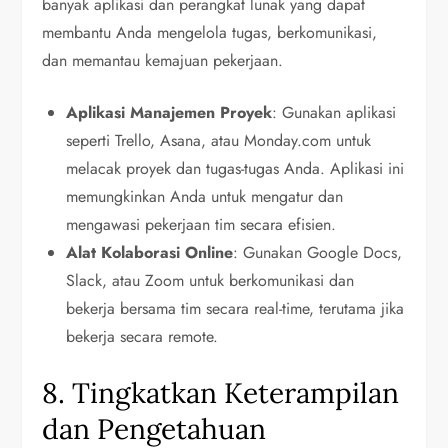
banyak aplikasi dan perangkat lunak yang dapat
membantu Anda mengelola tugas, berkomunikasi,
dan memantau kemajuan pekerjaan.
Aplikasi Manajemen Proyek
: Gunakan aplikasi
seperti Trello, Asana, atau Monday.com untuk
melacak proyek dan tugas-tugas Anda. Aplikasi ini
memungkinkan Anda untuk mengatur dan
mengawasi pekerjaan tim secara efisien.
Alat Kolaborasi Online
: Gunakan Google Docs,
Slack, atau Zoom untuk berkomunikasi dan
bekerja bersama tim secara real-time, terutama jika
bekerja secara remote.
8. Tingkatkan Keterampilan
dan Pengetahuan