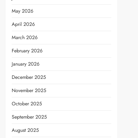
May 2026
April 2026
March 2026
February 2026
January 2026
December 2025
November 2025
October 2025
September 2025
August 2025