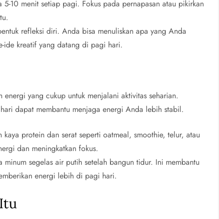
a 5-10 menit setiap pagi. Fokus pada pernapasan atau pikirkan
tu.
 bentuk refleksi diri. Anda bisa menuliskan apa yang Anda
e-ide kreatif yang datang di pagi hari.
energi yang cukup untuk menjalani aktivitas seharian.
hari dapat membantu menjaga energi Anda lebih stabil.
aya protein dan serat seperti oatmeal, smoothie, telur, atau
rgi dan meningkatkan fokus.
a minum segelas air putih setelah bangun tidur. Ini membantu
mberikan energi lebih di pagi hari.
Itu