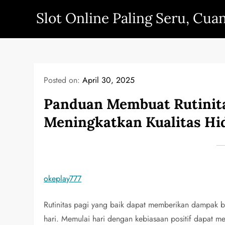
Skip
Slot Online Paling Seru, Cua
to
content
Posted on:
April 30, 2025
Panduan Membuat Rutinita
Meningkatkan Kualitas Hi
okeplay777
Rutinitas pagi yang baik dapat memberikan dampak b
hari. Memulai hari dengan kebiasaan positif dapat