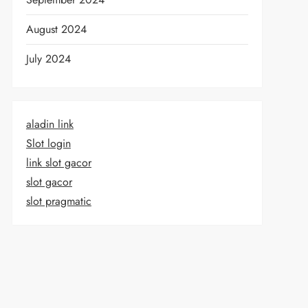
August 2024
July 2024
aladin link
Slot login
link slot gacor
slot gacor
slot pragmatic