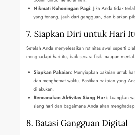
Nikmati Keheningan Pagi
: Jika Anda tidak terl
yang tenang, jauh dari gangguan, dan biarkan pik
7. Siapkan Diri untuk Hari I
Setelah Anda menyelesaikan rutinitas awal seperti ol
menghadapi hari itu, baik secara fisik maupun mental
Siapkan Pakaian
: Menyiapkan pakaian untuk har
dan menghemat waktu. Pastikan pakaian yang Anda
dilakukan.
Rencanakan Aktivitas Siang Hari
: Luangkan wa
siang hari dan bagaimana Anda akan menghadapi
8. Batasi Gangguan Digital