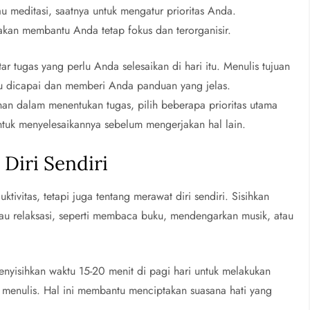
au meditasi, saatnya untuk mengatur prioritas Anda.
akan membantu Anda tetap fokus dan terorganisir.
r tugas yang perlu Anda selesaikan di hari itu. Menulis tujuan
u dicapai dan memberi Anda panduan yang jelas.
han dalam menentukan tugas, pilih beberapa prioritas utama
tuk menyelesaikannya sebelum mengerjakan hal lain.
Diri Sendiri
ktivitas, tetapi juga tentang merawat diri sendiri. Sisihkan
au relaksasi, seperti membaca buku, mendengarkan musik, atau
nyisihkan waktu 15-20 menit di pagi hari untuk melakukan
 menulis. Hal ini membantu menciptakan suasana hati yang