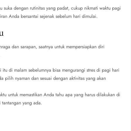
alu suka dengan rutinitas yang padat, cukup nikmati waktu pagi
iran Anda bersantai sejenak sebelum hari dimulai.
tu
ahraga dan sarapan, saatnya untuk mempersiapkan diri
.
i itu di malam sebelumnya bisa mengurangi stres di pagi hari
 pilih nyaman dan sesuai dengan aktivitas yang akan
ktu untuk memastikan Anda tahu apa yang harus dilakukan di
 tantangan yang ada.